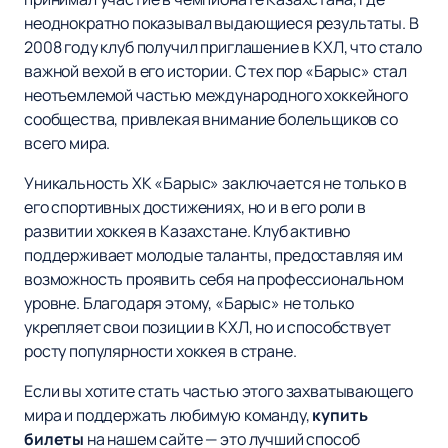
неоднократно показывал выдающиеся результаты. В
2008 году клуб получил приглашение в КХЛ, что стало
важной вехой в его истории. С тех пор «Барыс» стал
неотъемлемой частью международного хоккейного
сообщества, привлекая внимание болельщиков со
всего мира.
Уникальность ХК «Барыс» заключается не только в
его спортивных достижениях, но и в его роли в
развитии хоккея в Казахстане. Клуб активно
поддерживает молодые таланты, предоставляя им
возможность проявить себя на профессиональном
уровне. Благодаря этому, «Барыс» не только
укрепляет свои позиции в КХЛ, но и способствует
росту популярности хоккея в стране.
Если вы хотите стать частью этого захватывающего
мира и поддержать любимую команду,
купить
билеты
на нашем сайте — это лучший способ