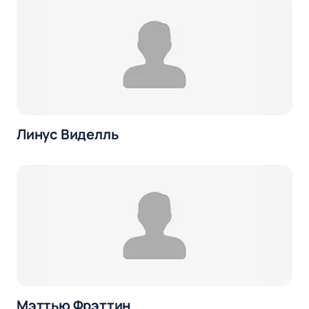
Линус Виделль
Мэттью Фрэттин