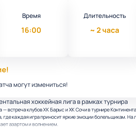
Время
Длительность
16:00
~
2 часа
ие!
атча могут измениться!
ентальная хоккейная лига в рамках турнира
 — встреча клубов ХК Барыс и ХК Сочи в турнире Континента
, где каждая игра приносит яркие эмоции болельщикам. На
жает азартом и волнением.