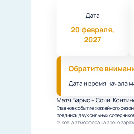
Дата
20 февраля,
2027
Обратите вниман
Дата и время начала м
Матч Барыс – Сочи. Контин
Главное событие хоккейного сезона
поединок двух сильных соперников
очков, а атмосфера на арене заря