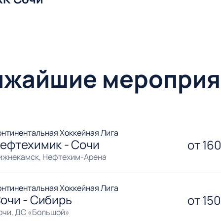
ижайшие мероприя
онтинентальная Хоккейная Лига
ефтехимик - Сочи
от
16
ижнекамск, Нефтехим-Арена
онтинентальная Хоккейная Лига
очи - Сибирь
от
15
очи, ДС «Большой»