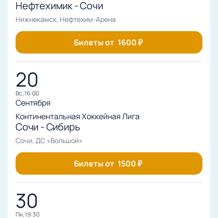
посмотреть схему зала перед заказом. Не
Нефтехимик - Сочи
пропустите возможность стать частью большого
Нижнекамск, Нефтехим-Арена
спортивного события — выбирайте свой билет уже
сейчас!
Билеты от
1600
₽
20
вс, 16:00
Сентября
Континентальная Хоккейная Лига
Сочи - Сибирь
Сочи, ДС «Большой»
Билеты от
1500
₽
30
пн, 19:30