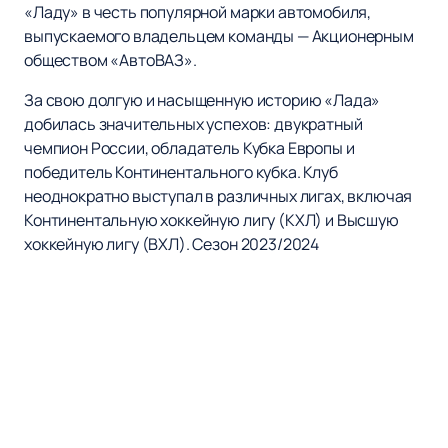
«Ладу» в честь популярной марки автомобиля,
выпускаемого владельцем команды — Акционерным
обществом «АвтоВАЗ».
За свою долгую и насыщенную историю «Лада»
добилась значительных успехов: двукратный
чемпион России, обладатель Кубка Европы и
победитель Континентального кубка. Клуб
неоднократно выступал в различных лигах, включая
Континентальную хоккейную лигу (КХЛ) и Высшую
хоккейную лигу (ВХЛ). Сезон 2023/2024
ознаменовался возвращением «Лады» в КХЛ, что
стало долгожданным событием для всех
поклонников команды.
«Лада» всегда славилась своими
высококвалифицированными игроками и тренерским
составом, что делает каждый матч захватывающим и
непредсказуемым. Клуб также активно развивает