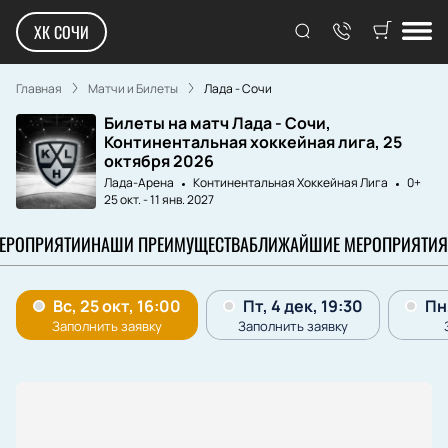
ХК СОЧИ
Главная
Матчи и Билеты
Лада - Сочи
Билеты на матч Лада - Сочи,
Континентальная хоккейная лига, 25
октября 2026
Лада-Арена
Континентальная Хоккейная Лига
0+
25 окт.
-
11 янв. 2027
МЕРОПРИЯТИИ
НАШИ ПРЕИМУЩЕСТВА
БЛИЖАЙШИЕ МЕРОПРИЯТИЯ