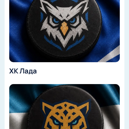
матч заранее, выбрав лучшие места по схеме
арены с учетом своих пожеланий и бюджета.
Купить билеты
просто: выберите нужный сектор,
оформите заказ или позвоните нам по телефону.
Доступны ВИП-ложи для ценителей особого
комфорта и предложения для корпоративных
клиентов. Цена билетов зависит от выбранного
сектора — узнать стоимость можно при выборе
мест на сайте.
Удобный выбор мест по схеме арены;
ХК Лада
Покупка билетов через сайт;
Возможность взять ВИП-ложу;
Специальные варианты для корпоративных
клиентов;
Оформление заказа по телефону;
Актуальная стоимость билета без скрытых
платежей;
Безопасная покупка через интернет;
Гарантия наличия лучших мест;