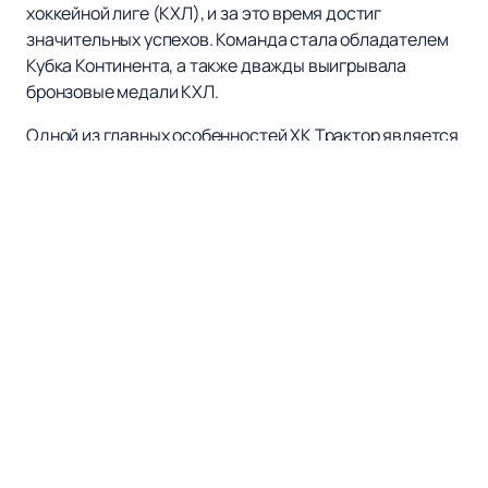
хоккейной лиге (КХЛ), и за это время достиг
значительных успехов. Команда стала обладателем
Кубка Континента, а также дважды выигрывала
бронзовые медали КХЛ.
Одной из главных особенностей ХК Трактор является
его новая домашняя арена, которая была
торжественно открыта 17 января 2009 года. Здесь
команда проводит свои домашние матчи, создавая
неповторимую атмосферу и запоминающиеся
впечатления.
Хотите посетить матчи ХК Трактор и поддержать
свою любимую команду? Теперь это стало еще
проще! Вы можете оформить покупку на нашем сайте
онлайн — легко и быстро. Просто посетите наш сайт,
где вы сможете ознакомиться с расписанием и
афишей предстоящих матчей, а также приобрести
билеты на интересующие вас события.