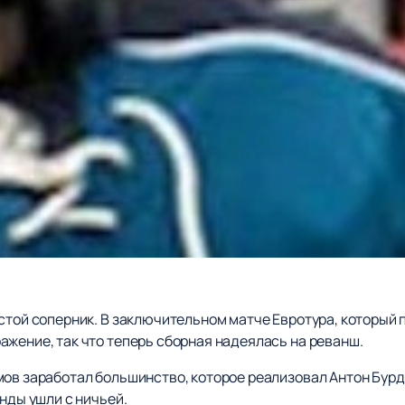
стой соперник. В заключительном матче Евротура, который 
ажение, так что теперь сборная надеялась на реванш.
ов заработал большинство, которое реализовал Антон Бурда
анды ушли с ничьей.