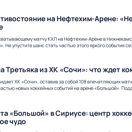
тивостояние на Нефтехим-Арене: «Не
е
ахватывающему матчу КХЛ на Нефтехим-Арене в Нижнекамс
. Не упустите шанс стать частью этого яркого события се
а Третьяка из ХК «Сочи»: что ждет к
идает ХК «Сочи», оставив за собой 108 впечатляющих матч
 частью новых хоккейных событий на арене «Большой». Под
та «Большой» в Сириусе: центр хокк
ое чудо