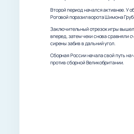
Второй период начался активнее. У 
Роговой поразил ворота Шимона Грубе
Заключительный отрезок игры вышел
вперед, затем чехи снова сравняли с
сирены забив в дальний угол.
Сборная России начала свой путь на
против сборной Великобритании.