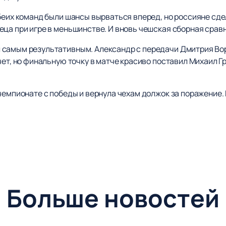
обеих команд были шансы вырваться вперед, но россияне сд
ца при игре в меньшинстве. И вновь чешская сборная сравн
 самым результативным. Александр с передачи Дмитрия Во
чет, но финальную точку в матче красиво поставил Михаил Гр
 чемпионате с победы и вернула чехам должок за поражение
Больше новостей