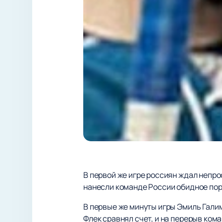
В первой же игре россиян ждал непро
нанесли команде России обидное пор
В первые же минуты игры Эмиль Галим
Флек сравнял счет, и на перерыв ком