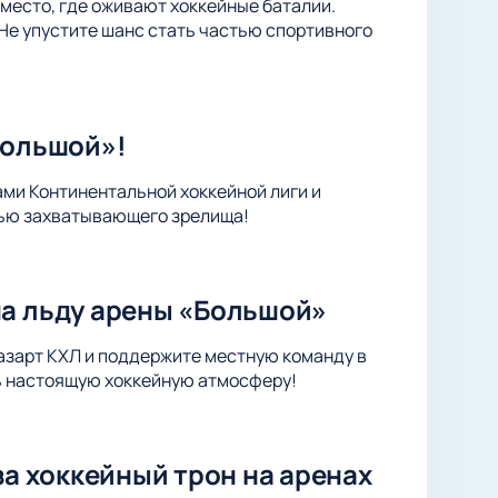
место, где оживают хоккейные баталии.
Не упустите шанс стать частью спортивного
Большой»!
ами Континентальной хоккейной лиги и
тью захватывающего зрелища!
на льду арены «Большой»
 азарт КХЛ и поддержите местную команду в
ть настоящую хоккейную атмосферу!
за хоккейный трон на аренах