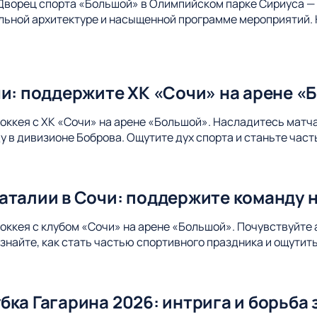
Дворец спорта «Большой» в Олимпийском парке Сириуса — 
альной архитектуре и насыщенной программе мероприятий. 
чи: поддержите ХК «Сочи» на арене «
хоккея с ХК «Сочи» на арене «Большой». Насладитесь матч
 в дивизионе Боброва. Ощутите дух спорта и станьте час
аталии в Сочи: поддержите команду 
хоккея с клубом «Сочи» на арене «Большой». Почувствуйте
Узнайте, как стать частью спортивного праздника и ощути
ка Гагарина 2026: интрига и борьба 