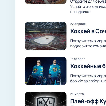
Откройте для себя 
Узнайте о его уник
праздника!
22 апреля
Хоккей в Со
Погрузитесь в мир 
поддержите команду
16 апреля
Хоккейные б
Погрузитесь в мир 
борьбе за победы. 
28 марта
Плей-офф Куб