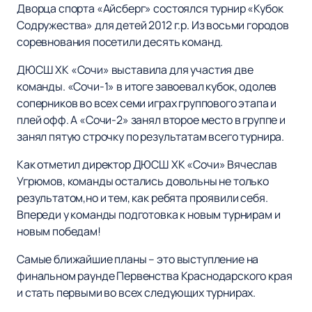
Дворца спорта «Айсберг» состоялся турнир «Кубок
Содружества» для детей 2012 г.р. Из восьми городов
соревнования посетили десять команд.
ДЮСШ ХК «Сочи» выставила для участия две
команды. «Сочи-1» в итоге завоевал кубок, одолев
соперников во всех семи играх группового этапа и
плей офф. А «Сочи-2» занял второе место в группе и
занял пятую строчку по результатам всего турнира.
Как отметил директор ДЮСШ ХК «Сочи» Вячеслав
Угрюмов, команды остались довольны не только
результатом,но и тем, как ребята проявили себя.
Впереди у команды подготовка к новым турнирам и
новым победам!
Самые ближайшие планы – это выступление на
финальном раунде Первенства Краснодарского края
и стать первыми во всех следующих турнирах.