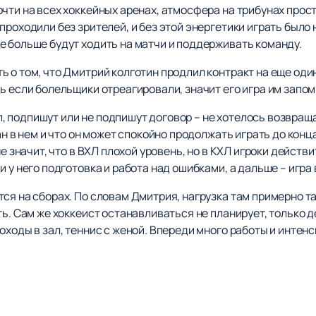
очти на всех хоккейных аренах, атмосфера на трибунах про
проходили без зрителей, и без этой энергетики играть было
е больше будут ходить на матчи и поддерживать команду.
 о том, что Дмитрий колготин продлил контракт на еще один 
ь если болельщики отреагировали, значит его игра им запо
 подпишут или не подпишут договор – не хотелось возвраща
ан в нем и что он может спокойно продолжать играть до конц
не значит, что в ВХЛ плохой уровень, но в КХЛ игроки действ
 у него подготовка и работа над ошибками, а дальше – игра
ся на сборах. По словам Дмитрия, нагрузка там примерно так
ть. Сам же хоккеист останавливаться не планирует, только 
оходы в зал, теннис с женой. Впереди много работы и интен