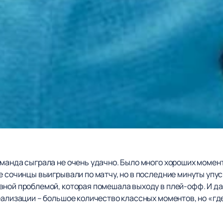
команда сыграла не очень удачно. Было много хороших момен
е сочинцы выигрывали по матчу, но в последние минуты упу
вной проблемой, которая помешала выходу в плей-офф. И да
еализации – большое количество классных моментов, но «где