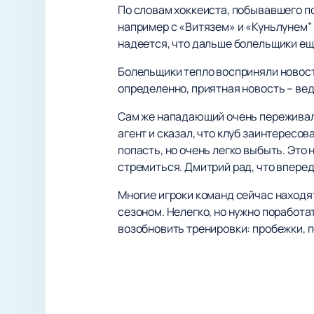
По словам хоккеиста, побывавшего п
например с «Витязем» и «Куньлунем” 
надеется, что дальше болельщики ещ
Болельщики тепло восприняли новость
определенно, приятная новость – вед
Сам же нападающий очень переживал,
агент и сказал, что клуб заинтересов
попасть, но очень легко выбыть. Это 
стремиться. Дмитрий рад, что впереди
Многие игроки команд сейчас находят
сезоном. Нелегко, но нужно поработа
возобновить тренировки: пробежки, п