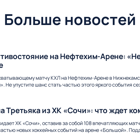
Больше новостей
тивостояние на Нефтехим-Арене: «Не
е
ахватывающему матчу КХЛ на Нефтехим-Арене в Нижнекамс
. Не упустите шанс стать частью этого яркого события се
а Третьяка из ХК «Сочи»: что ждет к
идает ХК «Сочи», оставив за собой 108 впечатляющих матч
 частью новых хоккейных событий на арене «Большой». Под