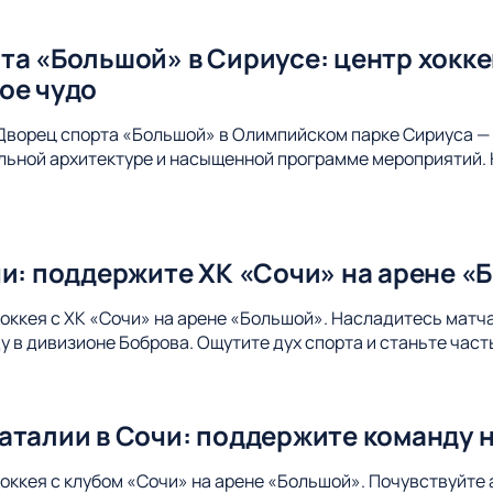
та «Большой» в Сириусе: центр хокк
ое чудо
Дворец спорта «Большой» в Олимпийском парке Сириуса — 
альной архитектуре и насыщенной программе мероприятий. 
чи: поддержите ХК «Сочи» на арене «
хоккея с ХК «Сочи» на арене «Большой». Насладитесь матч
 в дивизионе Боброва. Ощутите дух спорта и станьте час
аталии в Сочи: поддержите команду 
хоккея с клубом «Сочи» на арене «Большой». Почувствуйте