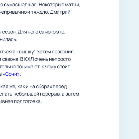
сто сумасшедшая. Некоторые матчи,
 непривычно и тяжело. Дмитрий
сезон. Для него самого это,
мнилась.
ться в «вышку”. Затем позвонил
а сезона. В КХЛ очень непросто
ительно понимают, к чему стоит
 в
«Сочи»
.
ая же, как и на сборах перед
делать небольшой перерыв, а затем
сивная подготовка.