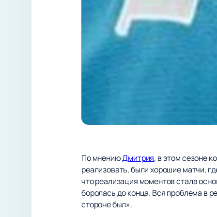
По мнению
Дмитрия
, в этом сезоне 
реализовать, были хорошие матчи, гд
что реализация моментов стала осно
боролась до конца. Вся проблема в р
стороне был».