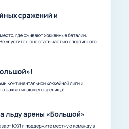
ейных сражений и
место, где оживают хоккейные баталии.
Не упустите шанс стать частью спортивного
Большой»!
ами Континентальной хоккейной лиги и
тью захватывающего зрелища!
на льду арены «Большой»
 азарт КХЛ и поддержите местную команду в