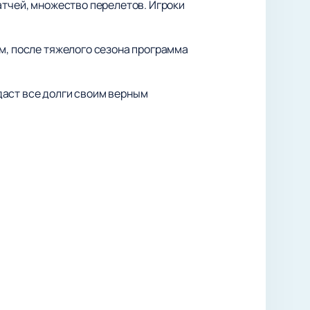
атчей, множество перелетов. Игроки
ам, после тяжелого сезона программа
даст все долги своим верным