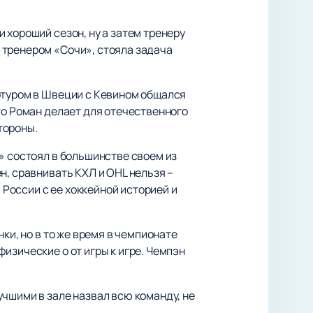
 хороший сезон, ну а затем тренеру
 тренером «Сочи», стояла задача
отуром в Швеции с Кевином общался
то Роман делает для отечественного
стороны.
» состоял в большинстве своем из
н, сравнивать КХЛ и OHL нельзя –
 России с ее хоккейной историей и
ки, но в то же время в чемпионате
изические о от игры к игре. Чемпэн
чшими в зале назвал всю команду, не