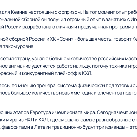
 для Кевина настоящим сюрпризом. На тот момент опыт рабо
иональной сборной он получил огромный опыт в занятиях с 
ной России разработана отличная и продуманная программа 
ой сборной России и ХК «Сочи» - большая честь, говорит Ке
а таком уровне.
осетил страну, узнал о большом количестве российских маст
мное внимание уделяется работе на льду, потому техника игр
тересный и конкурентный плей-офф в КХЛ.
здесь, по мнению тренера, система физической подготовки с
вилось большое количество новых методик и элементов подг
ующих этапов Евротура и чемпионата мира. Сегодня чемпио
ки мира из НХЛ и КХЛ, где смешаны самые разнообразные ст
 фаворитами в Латвии традиционно будут три команды – это