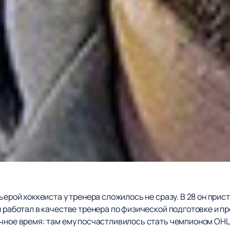
ьерой хоккеиста у тренера сложилось не сразу. В 28 он при
н работал в качестве тренера по физической подготовке и п
ичное время: там ему посчастливилось стать чемпионом OH