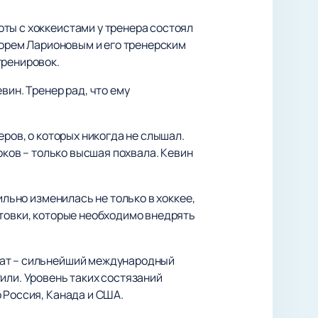
ты с хоккеистами у тренера состоял
Игорем Ларионовым и его тренерским
тренировок.
вин. Тренер рад, что ему
еров, о которых никогда не слышал.
оков – только высшая похвала. Кевин
ильно изменилась не только в хоккее,
отовки, которые необходимо внедрять
нат – сильнейший международный
или. Уровень таких состязаний
 Россия, Канада и США.