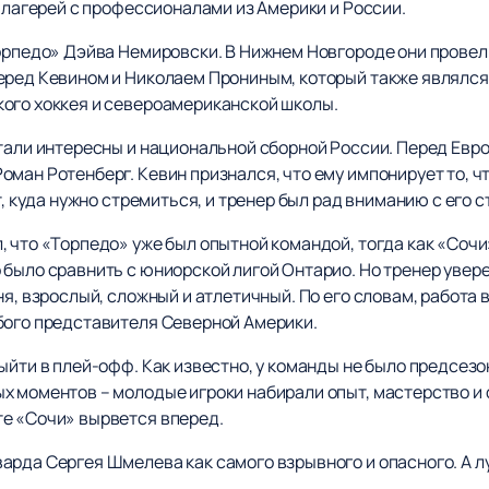
х лагерей с профессионалами из Америки и России.
орпедо» Дэйва Немировски. В Нижнем Новгороде они провели
еред Кевином и Николаем Прониным, который также являлся
ого хоккея и североамериканской школы.
стали интересны и национальной сборной России. Перед Евр
ман Ротенберг. Кевин признался, что ему импонирует то, ч
т, куда нужно стремиться, и тренер был рад вниманию с его 
 что «Торпедо» уже был опытной командой, тогда как «Сочи
было сравнить с юниорской лигой Онтарио. Но тренер увере
я, взрослый, сложный и атлетичный. По его словам, работа в
бого представителя Северной Америки.
ыйти в плей-офф. Как известно, у команды не было предсезон
 моментов – молодые игроки набирали опыт, мастерство и ф
е «Сочи» вырвется вперед.
рда Сергея Шмелева как самого взрывного и опасного. А лу