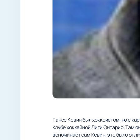
Ранее Кевин был хоккеистом, но с кар
клубе хоккейной Лиги Онтарио. Там о
вспоминает сам Кевин, это было отл