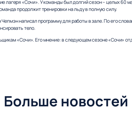
е лагеря «Сочи». У команды был долгий сезон – целых 60 м
команда продолжит тренировки на льду в полную силу.
 Чепмэн написал программу для работы в зале. По его слов
нсировать тело.
ьщикам «Сочи». Его мнение: в следующем сезоне «Сочи» от
Больше новостей