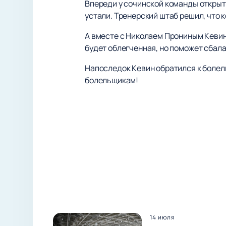
Впереди у сочинской команды открыти
устали. Тренерский штаб решил, что 
А вместе с Николаем Прониным Кевин
будет облегченная, но поможет сбала
Напоследок Кевин обратился к болел
болельщикам!
14 июля