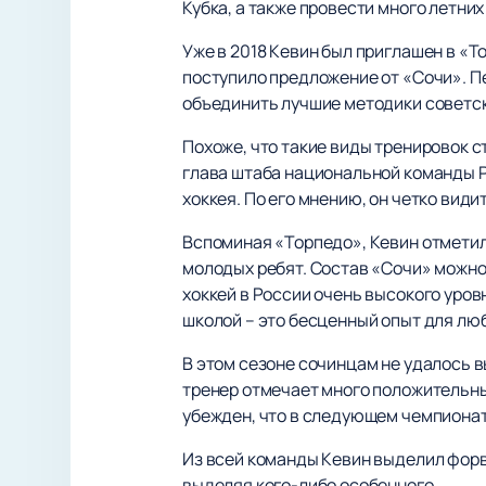
Кубка, а также провести много летни
Уже в 2018 Кевин был приглашен в «Т
поступило предложение от «Сочи». П
объединить лучшие методики советск
Похоже, что такие виды тренировок 
глава штаба национальной команды Ро
хоккея. По его мнению, он четко види
Вспоминая «Торпедо», Кевин отметил,
молодых ребят. Состав «Сочи» можно 
хоккей в России очень высокого уровн
школой – это бесценный опыт для лю
В этом сезоне сочинцам не удалось в
тренер отмечает много положительных
убежден, что в следующем чемпионат
Из всей команды Кевин выделил форва
выделяя кого-либо особенного.