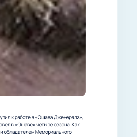
ступил к работе в «Ошава Дженералз»,
ровел в «Ошаве» четыре сезона. Как
L и обладателем Мемориального