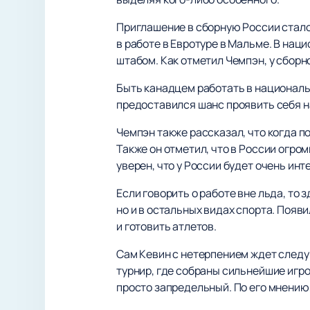
Приглашение в сборную России стало
в работе в Евротуре в Мальме. В нац
штабом. Как отметил Чемпэн, у сбор
Быть канадцем работать в национальн
предоставился шанс проявить себя н
Чемпэн также рассказал, что когда п
Также он отметил, что в России огро
уверен, что у России будет очень ин
Если говорить о работе вне льда, то 
но и в остальных видах спорта. Поя
и готовить атлетов.
Сам Кевин с нетерпением ждет след
турнир, где собраны сильнейшие игро
просто запредельный. По его мнению,