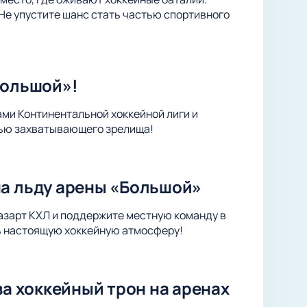
Не упустите шанс стать частью спортивного
Большой»!
ами Континентальной хоккейной лиги и
тью захватывающего зрелища!
на льду арены «Большой»
 азарт КХЛ и поддержите местную команду в
ть настоящую хоккейную атмосферу!
за хоккейный трон на аренах