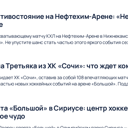
тивостояние на Нефтехим-Арене: «Не
е
ахватывающему матчу КХЛ на Нефтехим-Арене в Нижнекамс
. Не упустите шанс стать частью этого яркого события се
а Третьяка из ХК «Сочи»: что ждет к
идает ХК «Сочи», оставив за собой 108 впечатляющих матч
 частью новых хоккейных событий на арене «Большой». Под
та «Большой» в Сириусе: центр хокк
ое чудо
Дворец спорта «Большой» в Олимпийском парке Сириуса — 