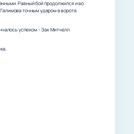
енными. Равный бой продолжился и во
 Галимова точным ударом в ворота
енчалось успехом – Зак Митчелл
ка.