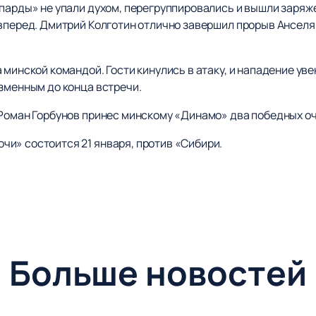
опарды» не упали духом, перегруппировались и вышли заряж
 вперед. Дмитрий Колготин отлично завершил прорыв Анселя
 минской командой. Гости кинулись в атаку, и нападение ув
изменным до конца встречи.
 Роман Горбунов принес минскому «Динамо» два победных оч
и» состоится 21 января, против «Сибири.
Больше новостей