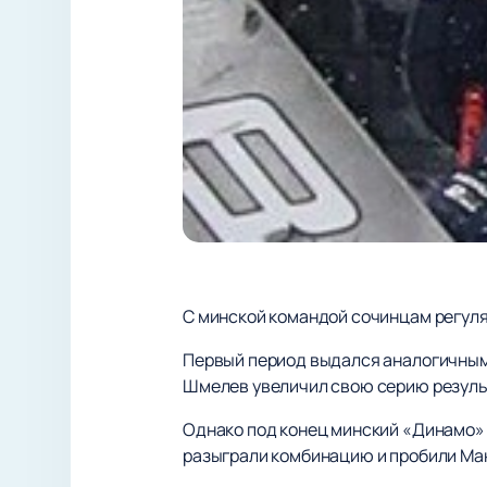
С минской командой сочинцам регуляр
Первый период выдался аналогичным 
Шмелев увеличил свою серию результа
Однако под конец минский «Динамо» в
разыграли комбинацию и пробили Ма