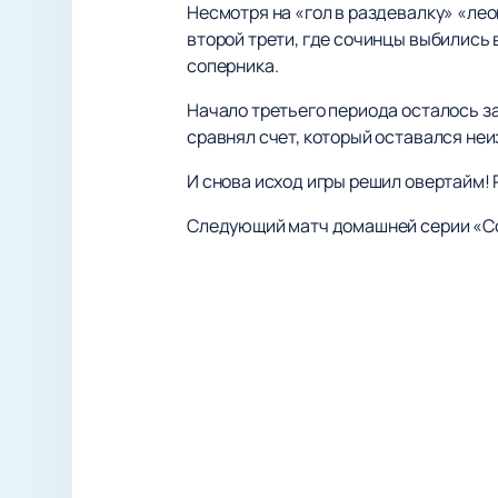
Несмотря на «гол в раздевалку» «ле
второй трети, где сочинцы выбились
соперника.
Начало третьего периода осталось за
сравнял счет, который оставался не
И снова исход игры решил овертайм!
Следующий матч домашней серии «Соч