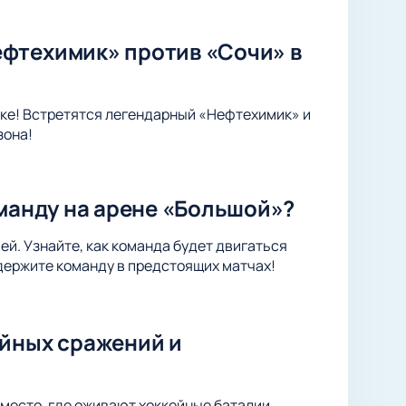
фтехимик» против «Сочи» в
ке! Встретятся легендарный «Нефтехимик» и
зона!
оманду на арене «Большой»?
ей. Узнайте, как команда будет двигаться
держите команду в предстоящих матчах!
ейных сражений и
место, где оживают хоккейные баталии.