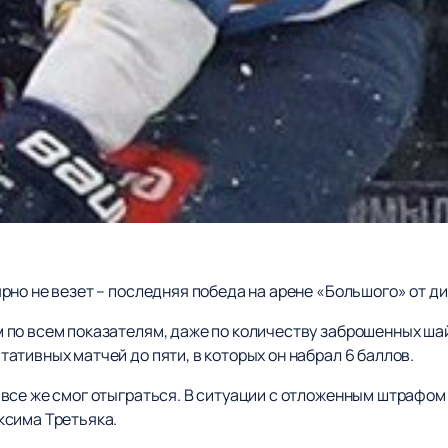
но не везет – последняя победа на арене «Большого» от ди
по всем показателям, даже по количеству заброшенных шай
тивных матчей до пяти, в которых он набрал 6 баллов.
се же смог отыграться. В ситуации с отложенным штрафом и
ксима Третьяка.