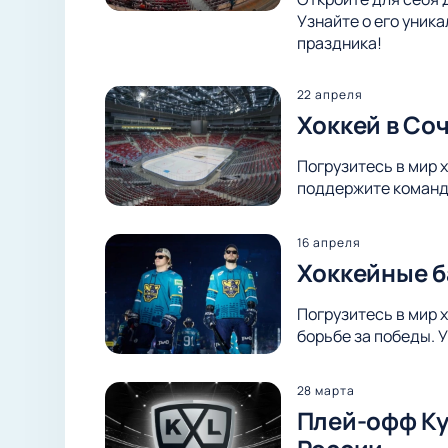
Узнайте о его уник
праздника!
22 апреля
Хоккей в Со
Погрузитесь в мир 
поддержите команду
16 апреля
Хоккейные б
Погрузитесь в мир 
борьбе за победы. 
28 марта
Плей-офф Куб