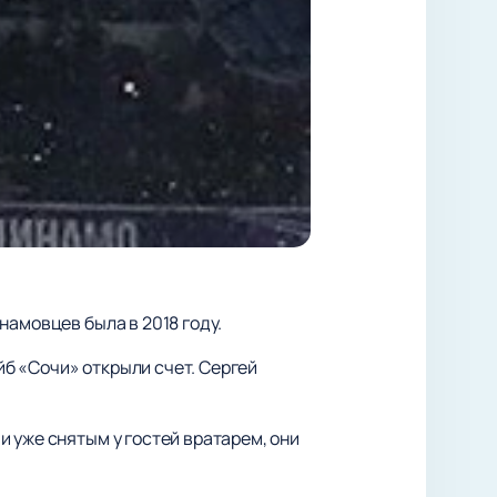
намовцев была в 2018 году.
б «Сочи» открыли счет. Сергей
 уже снятым у гостей вратарем, они