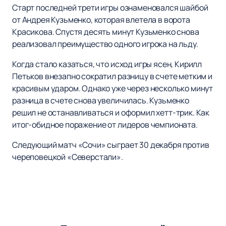
Старт последней трети игры ознаменовался шайбой
от Андрея Кузьменко, которая влетела в ворота
Красикова. Спустя десять минут Кузьменко снова
реализовал преимущество одного игрока на льду.
Когда стало казаться, что исход игры ясен, Кирилл
Петьков внезапно сократил разницу в счете метким и
красивым ударом. Однако уже через несколько минут
разница в счете снова увеличилась. Кузьменко
решил не останавливаться и оформил хетт-трик. Как
итог-обидное поражение от лидеров чемпионата.
Следующий матч «Сочи» сыграет 30 декабря против
череповецкой «Северстали».