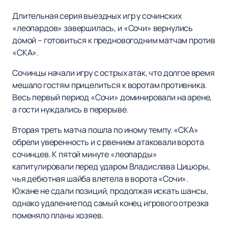
Длительная серия выездных игр у сочинских
«леопардов» завершилась, и «Сочи» вернулись
домой – готовиться к предновогодним матчам против
«СКА».
Сочинцы начали игру с острых атак, что долгое время
мешало гостям прицелиться к воротам противника.
Весь первый период «Сочи» доминировали на арене,
а гости нуждались в перерыве.
Вторая треть матча пошла по иному темпу. «СКА»
обрели уверенность и с рвением атаковали ворота
сочинцев. К пятой минуте «леопарды»
капитулировали перед ударом Владислава Цицюры,
чья дебютная шайба влетела в ворота «Сочи».
Южане не сдали позиций, продолжая искать шансы,
однако удаление под самый конец игрового отрезка
поменяло планы хозяев.