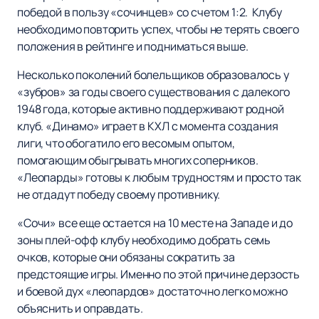
победой в пользу «сочинцев» со счетом 1:2. Клубу
необходимо повторить успех, чтобы не терять своего
положения в рейтинге и подниматься выше.
Несколько поколений болельщиков образовалось у
«зубров» за годы своего существования с далекого
1948 года, которые активно поддерживают родной
клуб. «Динамо» играет в КХЛ с момента создания
лиги, что обогатило его весомым опытом,
помогающим обыгрывать многих соперников.
«Леопарды» готовы к любым трудностям и просто так
не отдадут победу своему противнику.
«Сочи» все еще остается на 10 месте на Западе и до
зоны плей-офф клубу необходимо добрать семь
очков, которые они обязаны сократить за
предстоящие игры. Именно по этой причине дерзость
и боевой дух «леопардов» достаточно легко можно
объяснить и оправдать.