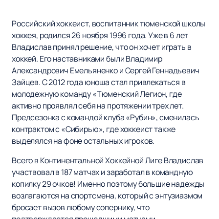
Российский хоккеист, воспитанник тюменской школы
хоккея, родился 26 ноября 1996 года. Уже в 6 лет
Владислав принял решение, что он хочет играть в
хоккей. Его наставниками были Владимир
Александрович Емельяненко и Сергей Геннадьевич
Зайцев. С 2012 года юноша стал привлекаться в
молодежную команду «Тюменский Легион, где
активно проявлял себя на протяжении трех лет.
Предсезонка с командой клуба «Рубин», сменилась
контрактом с «Сибирью», где хоккеист также
выделялся на фоне остальных игроков.
Всего в Континентальной Хоккейной Лиге Владислав
участвовал в 187 матчах и заработал в командную
копилку 29 очков! Именно поэтому большие надежды
возлагаются на спортсмена, который с энтузиазмом
бросает вызов любому сопернику, что