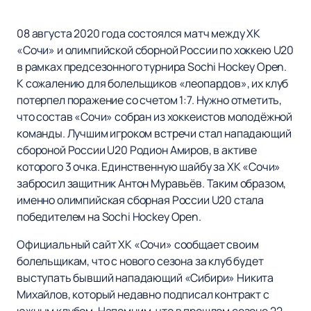
08 августа 2020 года состоялся матч между ХК
«Сочи» и олимпийской сборной России по хоккею U20
в рамках предсезонного турнира Sochi Hockey Open.
К сожалению для болельщиков «леопардов», их клуб
потерпел поражение со счетом 1:7. Нужно отметить,
что состав «Сочи» собран из хоккеистов молодёжной
команды. Лучшим игроком встречи стал нападающий
сбороной России U20 Родион Амиров, в активе
которого 3 очка. Единственную шайбу за ХК «Сочи»
забросил защитник Антон Муравьёв. Таким образом,
именно олимпийская сборная России U20 стала
победителем на Sochi Hockey Open.
Официальный сайт ХК «Сочи» сообщает своим
болельщикам, что с нового сезона за клуб будет
выступать бывший нападающий «Сибири» Никита
Михайлов, который недавно подписал контракт с