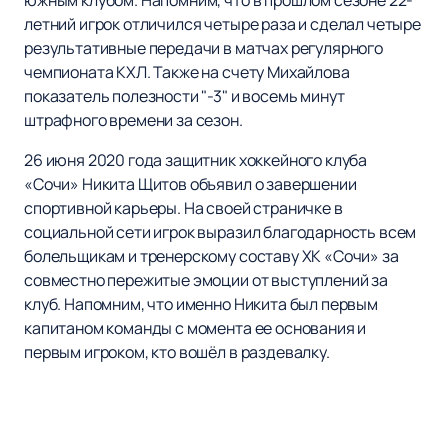
южным клубом. Напомним, что в прошлом сезоне 22-
летний игрок отличился четыре раза и сделал четыре
результативные передачи в матчах регулярного
чемпионата КХЛ. Также на счету Михайлова
показатель полезности "-3" и восемь минут
штрафного времени за сезон.
26 июня 2020 года защитник хоккейного клуба
«Сочи» Никита Щитов объявил о завершении
спортивной карьеры. На своей страничке в
социальной сети игрок выразил благодарность всем
болельщикам и тренерскому составу ХК «Сочи» за
совместно пережитые эмоции от выступлений за
клуб. Напомним, что именно Никита был первым
капитаном команды с момента ее основания и
первым игроком, кто вошёл в раздевалку.