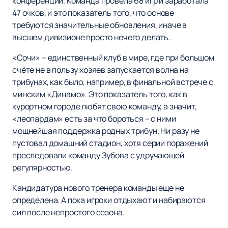
конференции. Команда провела 68 игр и заработала
47 очков, и это показатель того, что основе
требуются значительные обновления, иначе в
высшем дивизионе просто нечего делать.
«Сочи» – единственный клуб в мире, где при большом
счёте не в пользу хозяев запускается волна на
трибунах, как было, например, в финальной встрече с
минским «Динамо». Это показатель того, как в
курортном городе любят свою команду, а значит,
«леопардам» есть за что бороться – с ними
мощнейшая поддержка родных трибун. Ни разу не
пустовал домашний стадион, хотя серии поражений
преследовали команду Зубова с удручающей
регулярностью.
Кандидатура нового тренера команды еще не
определена. А пока игроки отдыхают и набираются
сил после непростого сезона.