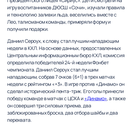
Президентского лицея «Сириус». Дети смотрели на
игру воспитанников ДЮСШ «Сочи», изучали правила
и технологию заливки льда, веселились вместе с
Лео, талисманом команды, примеряли форму и
получили подарки.
Даниил Сероух, к слову, стал лучшим нападающим
недели в КХЛ. На основе данных, предоставленных
Центральным информационным бюро КХЛ, комиссия
определила победителей 24-й недели Фонбет
чемпионата. Даниил Сероух стал лучшим
нападающим, собрав 7 очков (6+1) в трех матчах
недели с рейтингом «+3». В игре против «Динамо» он
сделал исторический пента-трик. Его голы принесли
победу команде в матчах с ЦСКА и
«Динамо»
, а также
он совершил три силовых приема, два
заблокированных броска, два отбора шайбы и два
перехвата.