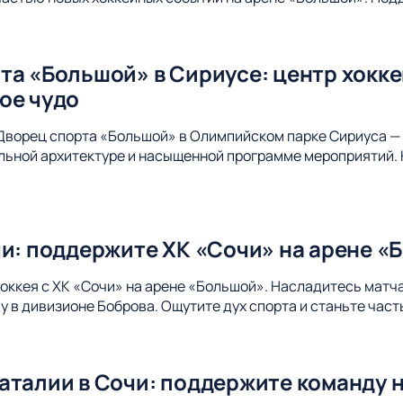
та «Большой» в Сириусе: центр хокк
ое чудо
Дворец спорта «Большой» в Олимпийском парке Сириуса — 
альной архитектуре и насыщенной программе мероприятий. 
чи: поддержите ХК «Сочи» на арене «
хоккея с ХК «Сочи» на арене «Большой». Насладитесь матч
 в дивизионе Боброва. Ощутите дух спорта и станьте час
аталии в Сочи: поддержите команду 