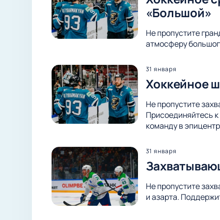
«Большой»
Не пропустите гран
атмосферу большого
31 января
Хоккейное ш
Не пропустите захв
Присоединяйтесь к 
команду в эпицентр
31 января
Захватывающ
Не пропустите захв
и азарта. Поддержи