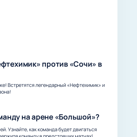
фтехимик» против «Сочи» в
ке! Встретятся легендарный «Нефтехимик» и
зона!
оманду на арене «Большой»?
ей. Узнайте, как команда будет двигаться
держите команду в предстоящих матчах!