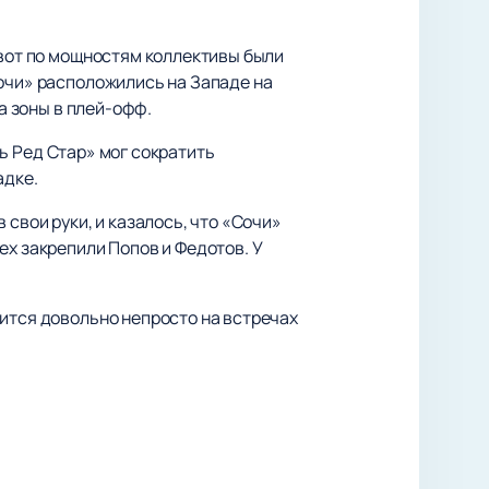
 вот по мощностям коллективы были
Сочи» расположились на Западе на
а зоны в плей-офф.
нь Ред Стар» мог сократить
адке.
свои руки, и казалось, что «Сочи»
ех закрепили Попов и Федотов. У
дится довольно непросто на встречах