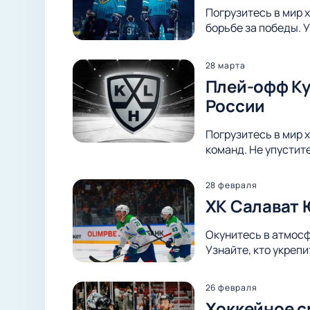
Погрузитесь в мир 
борьбе за победы. 
28 марта
Плей-офф Куб
России
Погрузитесь в мир х
команд. Не упустит
28 февраля
ХК Салават 
Окунитесь в атмосф
Узнайте, кто укреп
26 февраля
Хоккейное с