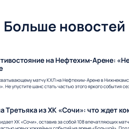
Больше новостей
тивостояние на Нефтехим-Арене: «Не
е
ахватывающему матчу КХЛ на Нефтехим-Арене в Нижнекамс
. Не упустите шанс стать частью этого яркого события се
а Третьяка из ХК «Сочи»: что ждет к
идает ХК «Сочи», оставив за собой 108 впечатляющих матч
 частью новых хоккейных событий на арене «Большой». Под