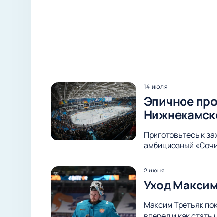
14 июля
Эпичное про
Нижнекамск
Приготовьтесь к з
амбициозный «Сочи»
2 июня
Уход Максим
Максим Третьяк пок
вперед и как стать