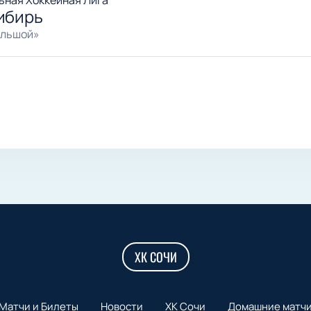
ьная Хоккейная Лига
ибирь
ольшой»
ХК СОЧИ
Матчи и Билеты
Новости
ХК Сочи
Домашние матч