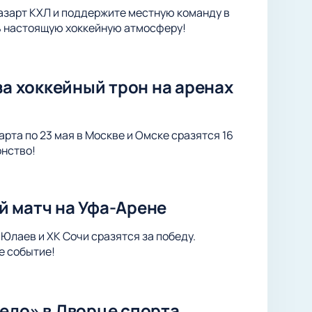
 азарт КХЛ и поддержите местную команду в
ть настоящую хоккейную атмосферу!
за хоккейный трон на аренах
арта по 23 мая в Москве и Омске сразятся 16
онство!
й матч на Уфа-Арене
Юлаев и ХК Сочи сразятся за победу.
е событие!
едо» в Дворце спорта