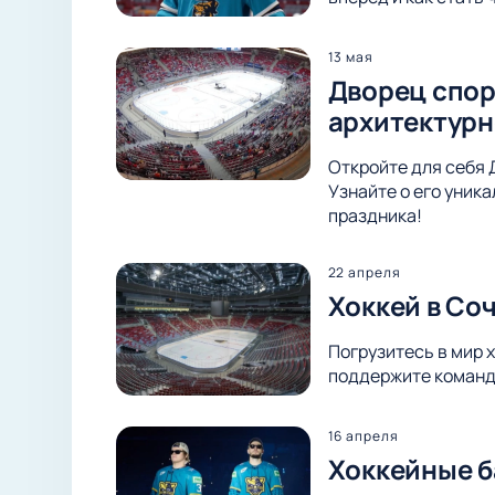
13 мая
Дворец спор
архитектурн
Откройте для себя 
Узнайте о его уник
праздника!
22 апреля
Хоккей в Со
Погрузитесь в мир 
поддержите команду
16 апреля
Хоккейные б