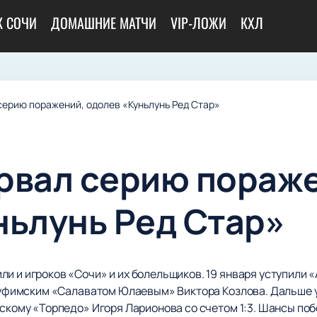
К СОЧИ
ДОМАШНИЕ МАТЧИ
VIP-ЛОЖИ
КХЛ
серию поражений, одолев «Куньлунь Ред Стар»
рвал серию пораж
ньлунь Ред Стар»
ли и игроков «Сочи» и их болельщиков. 19 января уступили
 с уфимским «Салаватом Юлаевым» Виктора Козлова. Дальше
дскому «Торпедо» Игоря Ларионова со счетом 1:3. Шансы поб