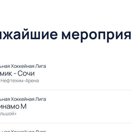
ижайшие мероприя
ьная Хоккейная Лига
мик - Сочи
 Нефтехим-Арена
ьная Хоккейная Лига
Динамо М
ольшой»