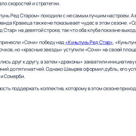
ало скоростей и стратегии.
ьлунь Ред Старом» походили с не самым лучшим настроем. А
манда Кравеца также не показывает чудес в этом сезоне. «
 Стар» на девятой строке, так что оба клуба пока вне выход
 принесли «Сочи» победу над
«Куньлунь Ред Стар»
. «Куньлу
очков, но «красные звезды» уступили «Сочи» на своей площ
сь друг к другу, а затем «драконы» захватили инициативу в 
ний до пяти матчей. Однако Швырев оформил дубль, его усп
 и Сомерби.
ность поддержать коллектив, которому в этом сезоне прихо