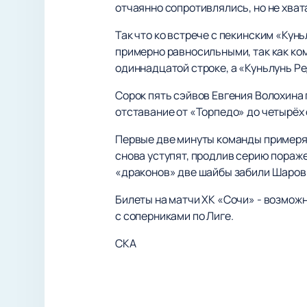
отчаянно сопротивлялись, но не хват
Так что ко встрече с пекинским «Кун
примерно равносильными, так как ко
одиннадцатой строке, а «Куньлунь Ред
Сорок пять сэйвов Евгения Волохина
отставание от «Торпедо» до четырёх 
Первые две минуты команды примеряли
снова уступят, продлив серию пораже
«драконов» две шайбы забили Шаров
Билеты на матчи ХК «Сочи» - возмож
с соперниками по Лиге.
СКА