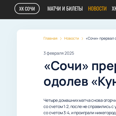
МАТЧИ И БИЛЕТЫ
НОВОСТИ
Х
ХК СОЧИ
Главная
Новости
«Сочи» прервал 
3 февраля 2025
«Сочи» пре
одолев «Ку
Четыре домашних матча снова огорчи
со счетом 1:2, после не справились
со счетом 3:4, и проиграли нижегоро