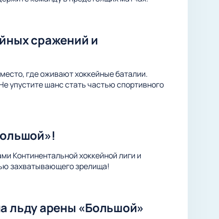
ейных сражений и
место, где оживают хоккейные баталии.
Не упустите шанс стать частью спортивного
Большой»!
ами Континентальной хоккейной лиги и
тью захватывающего зрелища!
на льду арены «Большой»