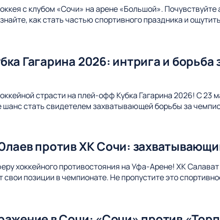
хоккея с клубом «Сочи» на арене «Большой». Почувствуйте
Узнайте, как стать частью спортивного праздника и ощути
ка Гагарина 2026: интрига и борьба 
оккейной страсти на плей-офф Кубка Гагарина 2026! С 23 м
е шанс стать свидетелем захватывающей борьбы за чемпи
Юлаев против ХК Сочи: захватывающи
еру хоккейного противостояния на Уфа-Арене! ХК Салават 
ит свои позиции в чемпионате. Не пропустите это спортивно
ражение в Сочи: «Сочи» против «Торп