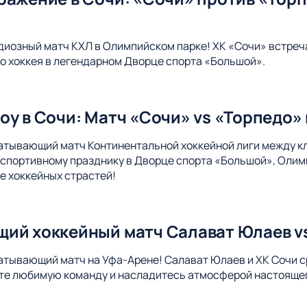
диозный матч КХЛ в Олимпийском парке! ХК «Сочи» встреч
 хоккея в легендарном Дворце спорта «Большой».
оу в Сочи: Матч «Сочи» vs «Торпедо»
атывающий матч Континентальной хоккейной лиги между к
спортивному празднику в Дворце спорта «Большой», Олим
е хоккейных страстей!
ий хоккейный матч Салават Юлаев vs
атывающий матч на Уфа-Арене! Салават Юлаев и ХК Сочи ср
те любимую команду и насладитесь атмосферой настоящег