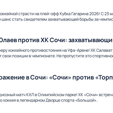
оккейной страсти на плей-офф Кубка Гагарина 2026! С 23 м
е шанс стать свидетелем захватывающей борьбы за чемпи
Юлаев против ХК Сочи: захватывающи
еру хоккейного противостояния на Уфа-Арене! ХК Салават 
ит свои позиции в чемпионате. Не пропустите это спортивно
ражение в Сочи: «Сочи» против «Торп
диозный матч КХЛ в Олимпийском парке! ХК «Сочи» встреч
 хоккея в легендарном Дворце спорта «Большой».