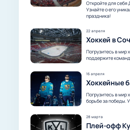
Откройте для себя 
Узнайте о его уник
праздника!
22 апреля
Хоккей в Со
Погрузитесь в мир 
поддержите команду
16 апреля
Хоккейные б
Погрузитесь в мир 
борьбе за победы. 
28 марта
Плей-офф Куб