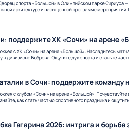
Дворец спорта «Большой» в Олимпийском парке Сириуса — 
альной архитектуре и насыщенной программе мероприятий. 
чи: поддержите ХК «Сочи» на арене «
хоккея с ХК «Сочи» на арене «Большой». Насладитесь матч
 в дивизионе Боброва. Ощутите дух спорта и станьте час
аталии в Сочи: поддержите команду 
хоккея с клубом «Сочи» на арене «Большой». Почувствуйте
Узнайте, как стать частью спортивного праздника и ощути
ка Гагарина 2026: интрига и борьба 