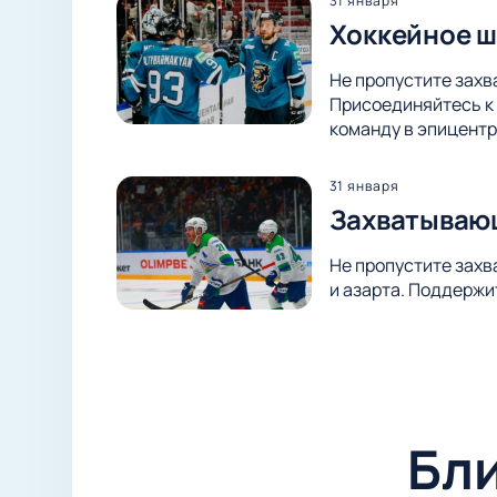
31 января
Хоккейное ш
Не пропустите захв
Присоединяйтесь к 
команду в эпицентр
31 января
Захватывающ
Не пропустите захв
и азарта. Поддержи
Бл