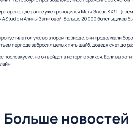
ире арене, где ранее уже проводился Матч Звёзд КХЛ. Цере
 A'Studio и Алины Загитовой. Больше 20 000 болельщиков б
 пропустила гол уже во втором периоде, они продолжали бор
етьем периоде забросил целых пять шайб, доведя счет до раз
е послевкусие, но он войдет в историю хоккея. Если вы хот
лайн.
Больше новостей