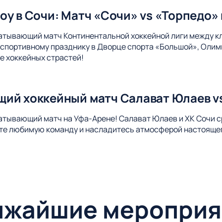
оу в Сочи: Матч «Сочи» vs «Торпедо»
атывающий матч Континентальной хоккейной лиги между к
спортивному празднику в Дворце спорта «Большой», Олим
е хоккейных страстей!
ий хоккейный матч Салават Юлаев vs
атывающий матч на Уфа-Арене! Салават Юлаев и ХК Сочи ср
те любимую команду и насладитесь атмосферой настоящег
ижайшие мероприя