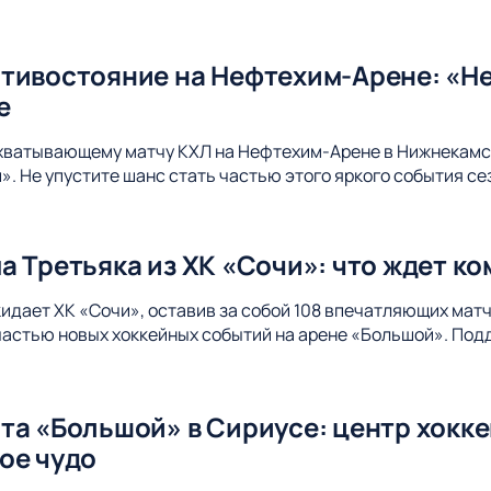
тивостояние на Нефтехим-Арене: «Не
е
ахватывающему матчу КХЛ на Нефтехим-Арене в Нижнекамс
. Не упустите шанс стать частью этого яркого события се
а Третьяка из ХК «Сочи»: что ждет к
идает ХК «Сочи», оставив за собой 108 впечатляющих матч
 частью новых хоккейных событий на арене «Большой». Под
та «Большой» в Сириусе: центр хокк
ое чудо