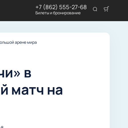
+7 (862) 555-27-68
Билеты и бронирование
большой арене мира
чи» в
й матч на
:8.