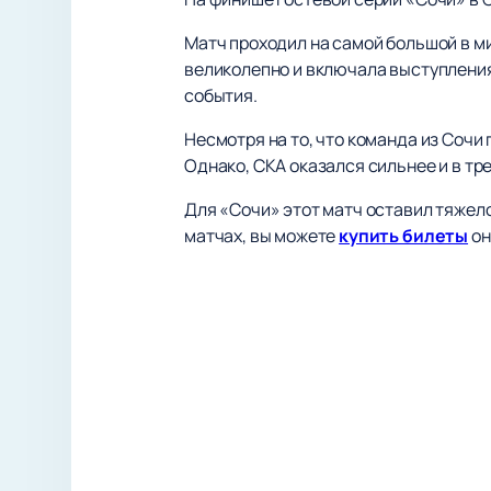
Матч проходил на самой большой в м
великолепно и включала выступления
события.
Несмотря на то, что команда из Сочи
Однако, СКА оказался сильнее и в тр
Для «Сочи» этот матч оставил тяжело
матчах, вы можете
купить билеты
он