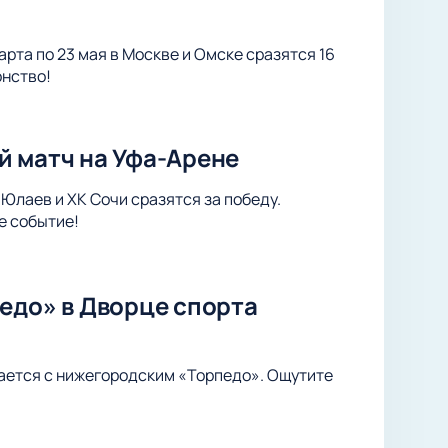
арта по 23 мая в Москве и Омске сразятся 16
онство!
й матч на Уфа-Арене
Юлаев и ХК Сочи сразятся за победу.
е событие!
едо» в Дворце спорта
ается с нижегородским «Торпедо». Ощутите