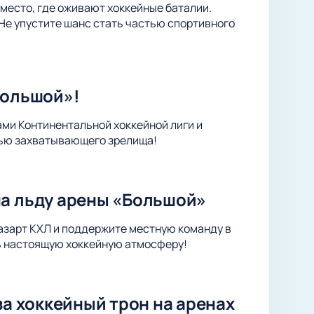
место, где оживают хоккейные баталии.
Не упустите шанс стать частью спортивного
Большой»!
ами Континентальной хоккейной лиги и
тью захватывающего зрелища!
на льду арены «Большой»
 азарт КХЛ и поддержите местную команду в
ть настоящую хоккейную атмосферу!
за хоккейный трон на аренах