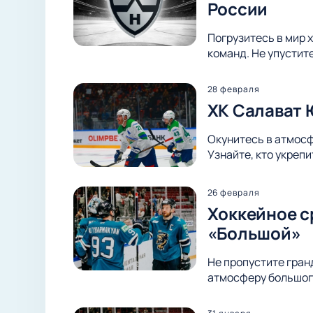
России
Погрузитесь в мир х
команд. Не упустит
28 февраля
ХК Салават 
Окунитесь в атмосф
Узнайте, кто укреп
26 февраля
Хоккейное с
«Большой»
Не пропустите гран
атмосферу большого