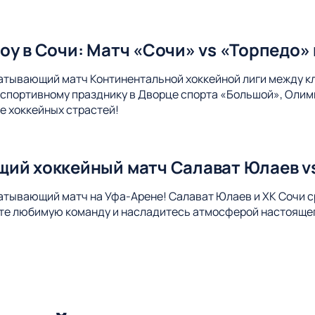
оу в Сочи: Матч «Сочи» vs «Торпедо»
атывающий матч Континентальной хоккейной лиги между к
спортивному празднику в Дворце спорта «Большой», Олим
е хоккейных страстей!
ий хоккейный матч Салават Юлаев vs
атывающий матч на Уфа-Арене! Салават Юлаев и ХК Сочи ср
те любимую команду и насладитесь атмосферой настоящег