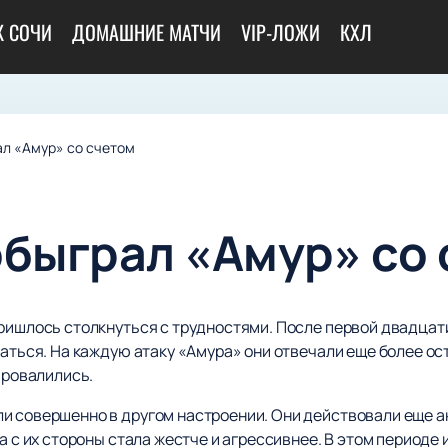
К СОЧИ
ДОМАШНИЕ МАТЧИ
VIP-ЛОЖИ
КХЛ
ал «Амур» со счетом
обыграл «Амур» со
ришлось столкнуться с трудностями. После первой двадцатим
раться. На каждую атаку «Амура» они отвечали еще более ос
провалились.
и совершенно в другом настроении. Они действовали еще ак
а с их стороны стала жестче и агрессивнее. В этом периоде 