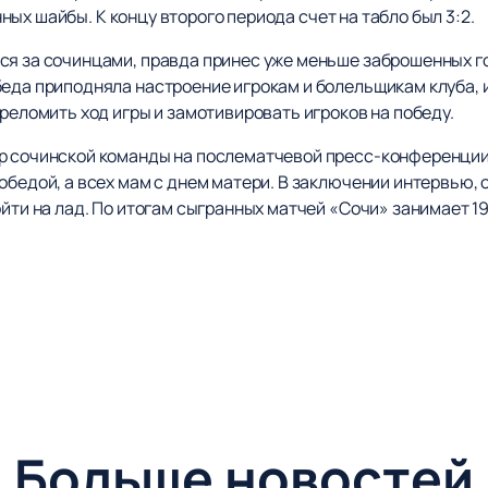
ых шайбы. К концу второго периода счет на табло был 3:2.
я за сочинцами, правда принес уже меньше заброшенных гол
еда приподняла настроение игрокам и болельщикам клуба, и
преломить ход игры и замотивировать игроков на победу.
р сочинской команды на послематчевой пресс-конференции п
обедой, а всех мам с днем матери. В заключении интервью, 
ойти на лад. По итогам сыгранных матчей «Сочи» занимает 1
Больше новостей