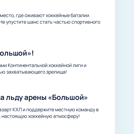
место, где оживают хоккейные баталии.
Не упустите шанс стать частью спортивного
Большой»!
ами Континентальной хоккейной лиги и
тью захватывающего зрелища!
на льду арены «Большой»
 азарт КХЛ и поддержите местную команду в
ть настоящую хоккейную атмосферу!