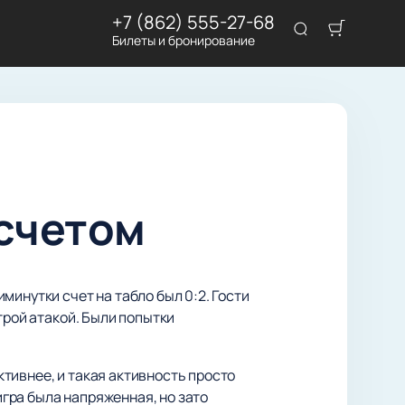
+7 (862) 555-27-68
Билеты и бронирование
 счетом
инутки счет на табло был 0:2. Гости
трой атакой. Были попытки
тивнее, и такая активность просто
игра была напряженная, но зато