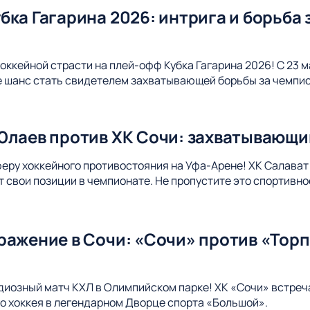
ка Гагарина 2026: интрига и борьба 
оккейной страсти на плей-офф Кубка Гагарина 2026! С 23 м
е шанс стать свидетелем захватывающей борьбы за чемпи
Юлаев против ХК Сочи: захватывающи
еру хоккейного противостояния на Уфа-Арене! ХК Салават 
ит свои позиции в чемпионате. Не пропустите это спортивно
ражение в Сочи: «Сочи» против «Торп
диозный матч КХЛ в Олимпийском парке! ХК «Сочи» встреч
 хоккея в легендарном Дворце спорта «Большой».