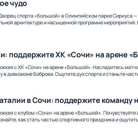
ое чудо
Дворец спорта «Большой» в Олимпийском парке Сириуса — 
альной архитектуре и насыщенной программе мероприятий. 
чи: поддержите ХК «Сочи» на арене «
хоккея с ХК «Сочи» на арене «Большой». Насладитесь матч
 в дивизионе Боброва. Ощутите дух спорта и станьте час
аталии в Сочи: поддержите команду 
хоккея с клубом «Сочи» на арене «Большой». Почувствуйте
Узнайте, как стать частью спортивного праздника и ощути