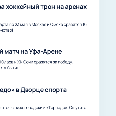
за хоккейный трон на аренах
арта по 23 мая в Москве и Омске сразятся 16
онство!
й матч на Уфа-Арене
Юлаев и ХК Сочи сразятся за победу.
е событие!
едо» в Дворце спорта
ается с нижегородским «Торпедо». Ощутите