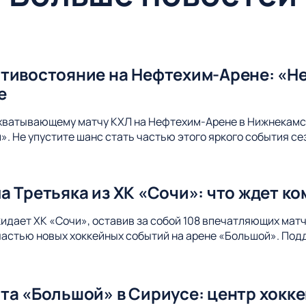
тивостояние на Нефтехим-Арене: «Не
е
ахватывающему матчу КХЛ на Нефтехим-Арене в Нижнекамс
. Не упустите шанс стать частью этого яркого события се
а Третьяка из ХК «Сочи»: что ждет к
идает ХК «Сочи», оставив за собой 108 впечатляющих матч
 частью новых хоккейных событий на арене «Большой». Под
та «Большой» в Сириусе: центр хокк