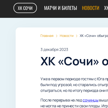
МАТЧИ И БИЛЕТЫ
НОВОСТИ
Х
ХК СОЧИ
Главная
Новости
ХК «Сочи» обыгр
3 декабря 2023
ХК «Сочи» 
Уже в первом периоде гостям с Юга п
были под угрозой, но старались отыг
отыграться, но по итогу периода они 
После перерыва на лед
сочинцы
вышл
не могла не принести свои плоды. Игр