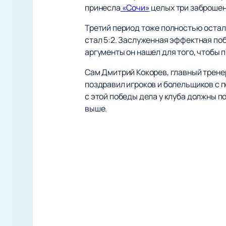
принесла
«Сочи»
целых три заброшенн
Третий период тоже полностью осталс
стал 5:2. Заслуженная эффектная поб
аргументы он нашел для того, чтобы 
Сам Дмитрий Кокорев, главный трене
поздравил игроков и болельщиков с п
с этой победы дела у клуба должны п
выше.