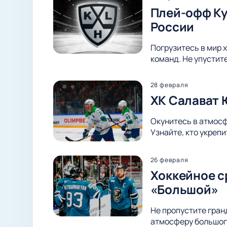
Плей-офф Куб
России
Погрузитесь в мир х
команд. Не упустит
28 февраля
ХК Салават 
Окунитесь в атмосф
Узнайте, кто укреп
26 февраля
Хоккейное с
«Большой»
Не пропустите гран
атмосферу большого