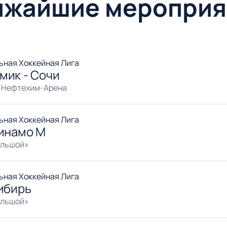
ижайшие мероприя
ьная Хоккейная Лига
мик - Сочи
 Нефтехим-Арена
ьная Хоккейная Лига
Динамо М
ольшой»
ьная Хоккейная Лига
ибирь
ольшой»