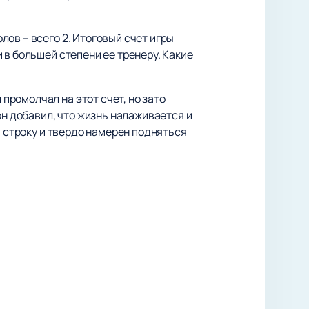
ов – всего 2. Итоговый счет игры
 в большей степени ее тренеру. Какие
ромолчал на этот счет, но зато
он добавил, что жизнь налаживается и
9 строку и твердо намерен подняться