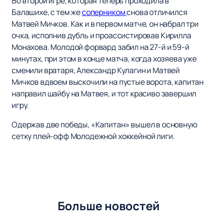
Во второй игре, которая теперь проходила в
Балашихе, с тем же
соперником
снова отличился
Матвей Мичков. Как и в первом матче, он набрал три
очка, исполнив дубль и проассистировав Кирилла
Монахова. Молодой форвард забил на 27-й и 59-й
минутах, при этом в конце матча, когда хозяева уже
сменили вратаря, Александр Кулагин и Матвей
Мичков вдвоем выскочили на пустые ворота, капитан
направил шайбу на Матвея, и тот красиво завершил
игру.
Одержав две победы, «Капитан» вышел в основную
сетку плей-офф Молодежной хоккейной лиги.
Больше новостей