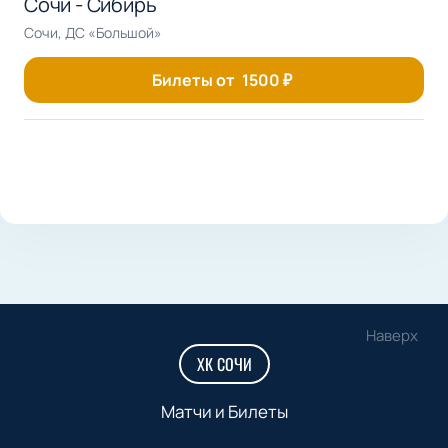
Сочи - Сибирь
Сочи, ДС «Большой»
Билеты от
1500
₽
Наверх
ХК СОЧИ
Матчи и Билеты