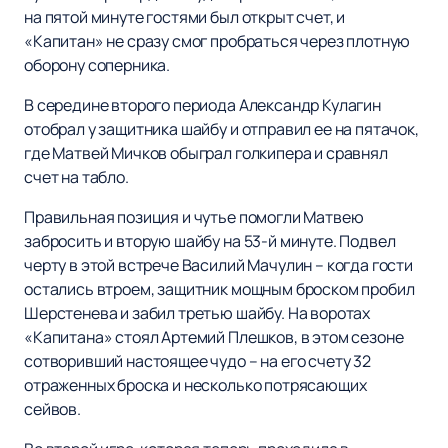
на пятой минуте гостями был открыт счет, и
«Капитан» не сразу смог пробраться через плотную
оборону соперника.
В середине второго периода Александр Кулагин
отобрал у защитника шайбу и отправил ее на пятачок,
где Матвей Мичков обыграл голкипера и сравнял
счет на табло.
Правильная позиция и чутье помогли Матвею
забросить и вторую шайбу на 53-й минуте. Подвел
черту в этой встрече Василий Мачулин – когда гости
остались втроем, защитник мощным броском пробил
Шерстенева и забил третью шайбу. На воротах
«Капитана» стоял Артемий Плешков, в этом сезоне
сотворивший настоящее чудо – на его счету 32
отраженных броска и несколько потрясающих
сейвов.