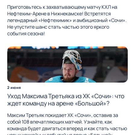
Приготовьтесь к захватывающему матчу КХЛ на
Нефтехим-Арене в Нижнекамске! Встретятся
легендарный «Нефтехимик» и амбициозный «Сочи».
Не упустите шанс стать частью этого яркого
события сезона!
2 июня
Уход Максима Третьяка из ХК «Сочи»: что
ждет команду на арене «Большой»?
Максим Третьяк покидает ХК «Сочи», оставив за
собой 108 впечатляющих матчей. Узнайте, как
команда будет двигаться вперед и как стать частью
новых хоккейных событий на арене «Большой».