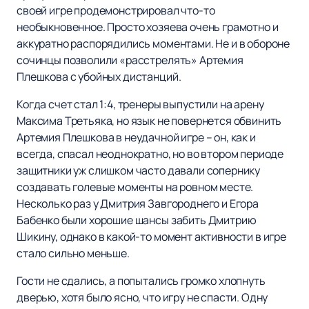
своей игре продемонстрировал что-то
необыкновенное. Просто хозяева очень грамотно и
аккуратно распорядились моментами. Не и в обороне
сочинцы позволили «расстрелять» Артемия
Плешкова с убойных дистанций.
Когда счет стал 1:4, тренеры выпустили на арену
Максима Третьяка, но язык не повернется обвинить
Артемия Плешкова в неудачной игре – он, как и
всегда, спасал неоднократно, но во втором периоде
защитники уж слишком часто давали сопернику
создавать голевые моменты на ровном месте.
Несколько раз у Дмитрия Завгороднего и Егора
Бабенко были хорошие шансы забить Дмитрию
Шикину, однако в какой-то момент активности в игре
стало сильно меньше.
Гости не сдались, а попытались громко хлопнуть
дверью, хотя было ясно, что игру не спасти. Одну