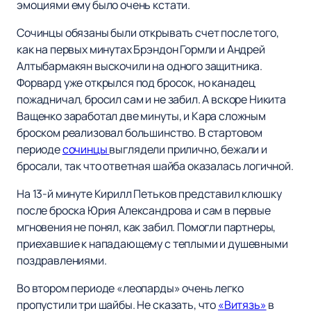
эмоциями ему было очень кстати.
Сочинцы обязаны были открывать счет после того,
как на первых минутах Брэндон Гормли и Андрей
Алтыбармакян выскочили на одного защитника.
Форвард уже открылся под бросок, но канадец
пожадничал, бросил сам и не забил. А вскоре Никита
Ващенко заработал две минуты, и Кара сложным
броском реализовал большинство. В стартовом
периоде
сочинцы
выглядели прилично, бежали и
бросали, так что ответная шайба оказалась логичной.
На 13-й минуте Кирилл Петьков представил клюшку
после броска Юрия Александрова и сам в первые
мгновения не понял, как забил. Помогли партнеры,
приехавшие к нападающему с теплыми и душевными
поздравлениями.
Во втором периоде «леопарды» очень легко
пропустили три шайбы. Не сказать, что
«Витязь»
в