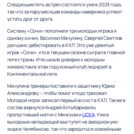
Следующие пять встреч состоятся уже в 2023 года,
так что за пару месяцев команды наверняка успеют
устать друг от друга.
Систему «Сочи» пополнили три молодых игрока и
одному из них, Василию Мачулину, Свергей Светлов
дал шанс дебютировать в КХЛ. Это уже девятый
игрок «Сочи», кто в текущем сезоне сыграл в главной
лиге страны. И по шкале доверия к молодым
хоккеистам в этом году южный клуб лидирует в
Континентальной лиге.
Мачулина тренеры поставили к защитнику Юрию
Александрову – чтобы помог и подстраховал.
Молодой игрок записал первый ассист в КХЛ. Также в
состав вернулся Андрей Алтыбармакян,
пропустивший матчи с Минском и
ЦСКА
. Уже в
выходные нападающий выступит на звездном уик-
энде в Челябинске, так что зарядиться хоккейными