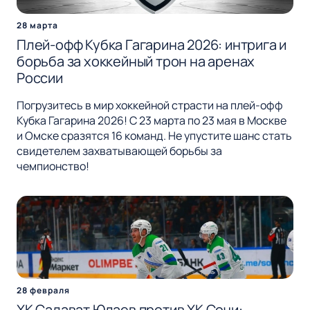
28 марта
Плей-офф Кубка Гагарина 2026: интрига и
борьба за хоккейный трон на аренах
России
Погрузитесь в мир хоккейной страсти на плей-офф
Кубка Гагарина 2026! С 23 марта по 23 мая в Москве
и Омске сразятся 16 команд. Не упустите шанс стать
свидетелем захватывающей борьбы за
чемпионство!
28 февраля
ХК Салават Юлаев против ХК Сочи: