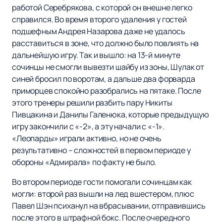
работой Серебрякова, с которой он внешне легко
справился. Во время второго удаления у гостей
подшефным Андрея Назарова даже не удалось
расставиться в зоне, что должно было повлиять на
дальнейшую игру. Так и вышло: на 13-й минуте
сочинцы не смогли вывезти шайбу из зоны, Шулак от
синей бросил по воротам, а дальше два форварда
приморцев спокойно разобрались на пятаке. После
этого тренеры решили разбить пару Никиты
Пивцакина и Данилы Галенюка, которые предыдущую
игру закончили с «-2», а эту начали с «-1».
«Леопарды» играли активно, но не очень
результативно – сложностей в первом периоде у
обороны «Адмирала» по факту не было.
Во втором периоде гости помогали сочинцам как
могли: второй раз вышли на лед вшестером, плюс
Павел Шэн психанул на вбрасывании, отправившись
после этого в штрафной бокс. После очередного