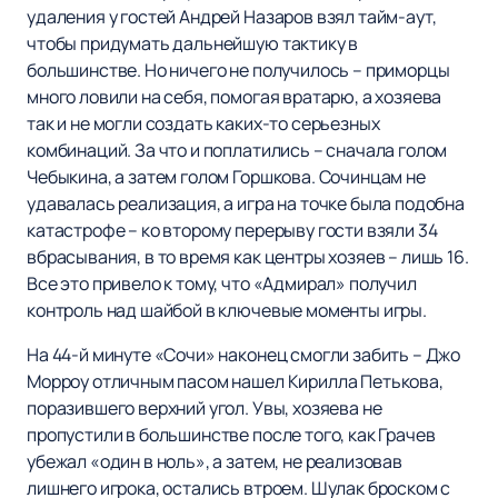
удаления у гостей Андрей Назаров взял тайм-аут,
чтобы придумать дальнейшую тактику в
большинстве. Но ничего не получилось – приморцы
много ловили на себя, помогая вратарю, а хозяева
так и не могли создать каких-то серьезных
комбинаций. За что и поплатились – сначала голом
Чебыкина, а затем голом Горшкова. Сочинцам не
удавалась реализация, а игра на точке была подобна
катастрофе – ко второму перерыву гости взяли 34
вбрасывания, в то время как центры хозяев – лишь 16.
Все это привело к тому, что «Адмирал» получил
контроль над шайбой в ключевые моменты игры.
На 44-й минуте «Сочи» наконец смогли забить – Джо
Морроу отличным пасом нашел Кирилла Петькова,
поразившего верхний угол. Увы, хозяева не
пропустили в большинстве после того, как Грачев
убежал «один в ноль», а затем, не реализовав
лишнего игрока, остались втроем. Шулак броском с