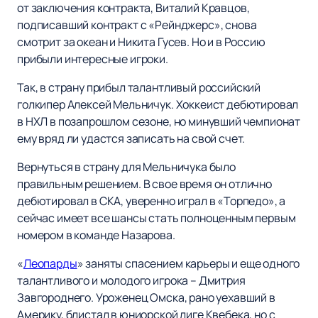
от заключения контракта, Виталий Кравцов,
подписавший контракт с «Рейнджерс», снова
смотрит за океан и Никита Гусев. Но и в Россию
прибыли интересные игроки.
Так, в страну прибыл талантливый российский
голкипер Алексей Мельничук. Хоккеист дебютировал
в НХЛ в позапрошлом сезоне, но минувший чемпионат
ему вряд ли удастся записать на свой счет.
Вернуться в страну для Мельничука было
правильным решением. В свое время он отлично
дебютировал в СКА, уверенно играл в «Торпедо», а
сейчас имеет все шансы стать полноценным первым
номером в команде Назарова.
«
Леопарды
» заняты спасением карьеры и еще одного
талантливого и молодого игрока – Дмитрия
Завгороднего. Уроженец Омска, рано уехавший в
Америку, блистал в юниорской лиге Квебека, но с