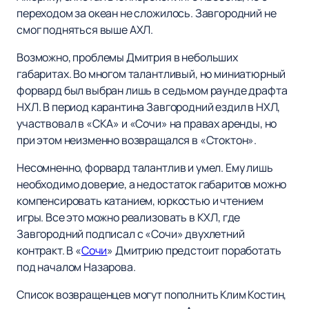
переходом за океан не сложилось. Завгородний не
смог подняться выше АХЛ.
Возможно, проблемы Дмитрия в небольших
габаритах. Во многом талантливый, но миниатюрный
форвард был выбран лишь в седьмом раунде драфта
НХЛ. В период карантина Завгородний ездил в НХЛ,
участвовал в «СКА» и «Сочи» на правах аренды, но
при этом неизменно возвращался в «Стоктон».
Несомненно, форвард талантлив и умел. Ему лишь
необходимо доверие, а недостаток габаритов можно
компенсировать катанием, юркостью и чтением
игры. Все это можно реализовать в КХЛ, где
Завгородний подписал с «Сочи» двухлетний
контракт. В «
Сочи
» Дмитрию предстоит поработать
под началом Назарова.
Список возвращенцев могут пополнить Клим Костин,