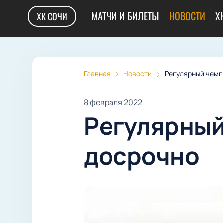
МАТЧИ И БИЛЕТЫ
НОВОСТИ
Х
ХК СОЧИ
Главная
Новости
Регулярный чемп
8 февраля 2022
Регулярный
досрочно