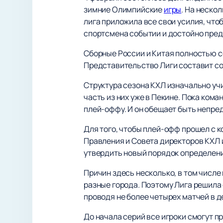
зимние Олимпийские
игры
. На неско
лига приложила все свои усилия, что
спортсмена событии и достойно пред
Сборные России и Китая полностью со
Представительство Лиги составит со
Структура сезона КХЛ изначально учи
часть из них уже в Пекине. Пока ком
плей-оффу. И он обещает быть непред
Для того, чтобы плей-офф прошел с к
Правления и Совета директоров КХЛ 
утвердить новый порядок определени
Причин здесь несколько, в том числе
разные города. Поэтому Лига решила
проводя не более четырех матчей в д
До начала серий все игроки смогут п