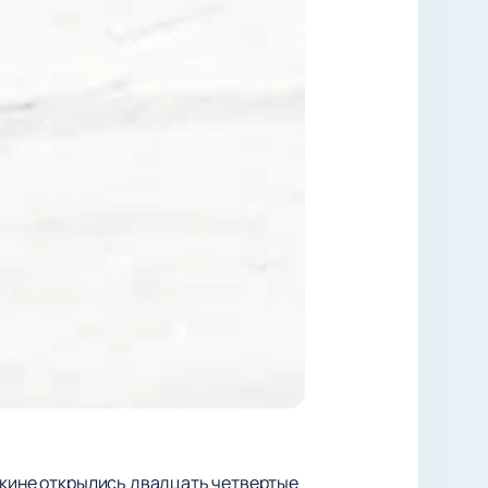
Пекине открылись двадцать четвертые