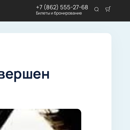
+7 (862) 555-27-68
Билеты и бронирование
авершен