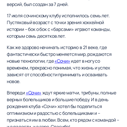
версий, был создан за 7 дней.
17 июля сочинскому клубу исполнилось семь лет.
Пустяковый возраст с точки зрения хоккейной
истории – бок о бок с «барсами» играют команды,
которым семь десятков лет.
Как же здорово начинать историю в 21 веке, где
фантастически быстро меняется мир, рождаются
новые технологии, где
«Сочи»
идет в ногу со
временем, прекрасно понимая, что жизнь и успех
зависят от способности принимать и осваивать
новое.
Впереди
«Сочи»
ждут яркие матчи, трибуны, полные
верных болельщиков и большие победу. И в день
рождения клуба «Сочи» хотел бы поделиться
оптимизмом и радостью с болельщиками и –
признаться им в любви. Всем, кто рядом с командой –
и в радости, и в горе. Спасибо!