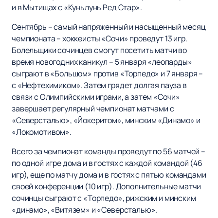
и в Мытищах с «Куньлунь Ред Стар».
Сентябрь – самый напряженный и насыщенный месяц
чемпионата – хоккеисты «Сочи» проведут 13 игр.
Болельщики сочинцев смогут посетить матчи во
время новогодних каникул – 5 января «леопарды»
сыграют в «Большом» против «Торпедо» и 7 января –
с «Нефтехимиком». Затем грядет долгая пауза в
связи с Олимпийскими играми, а затем «Сочи»
завершает регулярный чемпионат матчами с
«Северсталью», «Йокеритом», минским «Динамо» и
«Локомотивом».
Всего за чемпионат команды проведут по 56 матчей –
по одной игре дома и в гостях с каждой командой (46
игр), еще по матчу дома и в гостях с пятью командами
своей конференции (10 игр). Дополнительные матчи
сочинцы сыграют с «Торпедо», рижским и минским
«динамо», «Витязем» и «Северсталью».