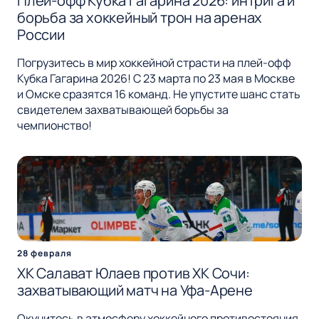
Плей-офф Кубка Гагарина 2026: интрига и
борьба за хоккейный трон на аренах
России
Погрузитесь в мир хоккейной страсти на плей-офф
Кубка Гагарина 2026! С 23 марта по 23 мая в Москве
и Омске сразятся 16 команд. Не упустите шанс стать
свидетелем захватывающей борьбы за
чемпионство!
28 февраля
ХК Салават Юлаев против ХК Сочи:
захватывающий матч на Уфа-Арене
Окунитесь в атмосферу хоккейного противостояния