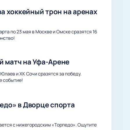
за хоккейный трон на аренах
арта по 23 мая в Москве и Омске сразятся 16
онство!
й матч на Уфа-Арене
Юлаев и ХК Сочи сразятся за победу.
е событие!
едо» в Дворце спорта
ается с нижегородским «Торпедо». Ощутите