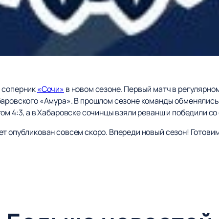
й соперник
«Сочи»
в новом сезоне. Первый матч в регулярно
баровского «Амура». В прошлом сезоне команды обменялись
ом 4:3, а в Хабаровске сочинцы взяли реванш и победили со 
ет опубликован совсем скоро. Впереди новый сезон! Готови