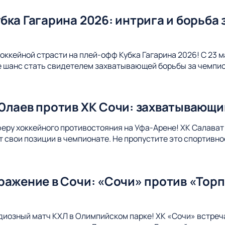
ка Гагарина 2026: интрига и борьба 
оккейной страсти на плей-офф Кубка Гагарина 2026! С 23 м
е шанс стать свидетелем захватывающей борьбы за чемпи
Юлаев против ХК Сочи: захватывающи
еру хоккейного противостояния на Уфа-Арене! ХК Салават 
ит свои позиции в чемпионате. Не пропустите это спортивно
ражение в Сочи: «Сочи» против «Торп
диозный матч КХЛ в Олимпийском парке! ХК «Сочи» встреч