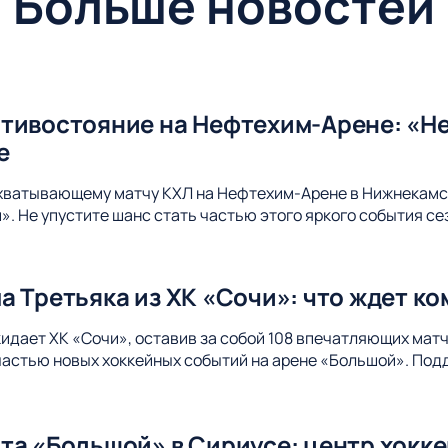
Больше новостей
тивостояние на Нефтехим-Арене: «Не
е
ахватывающему матчу КХЛ на Нефтехим-Арене в Нижнекамс
. Не упустите шанс стать частью этого яркого события се
а Третьяка из ХК «Сочи»: что ждет к
идает ХК «Сочи», оставив за собой 108 впечатляющих матч
 частью новых хоккейных событий на арене «Большой». Под
та «Большой» в Сириусе: центр хокк