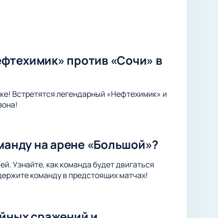
фтехимик» против «Сочи» в
ке! Встретятся легендарный «Нефтехимик» и
зона!
оманду на арене «Большой»?
ей. Узнайте, как команда будет двигаться
держите команду в предстоящих матчах!
ейных сражений и