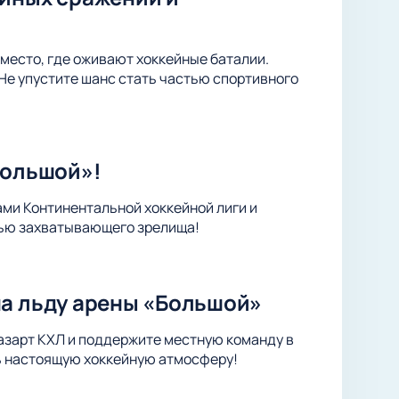
место, где оживают хоккейные баталии.
Не упустите шанс стать частью спортивного
Большой»!
ами Континентальной хоккейной лиги и
тью захватывающего зрелища!
на льду арены «Большой»
 азарт КХЛ и поддержите местную команду в
ть настоящую хоккейную атмосферу!