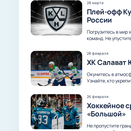
28 марта
Плей-офф Куб
России
Погрузитесь в мир х
команд. Не упустит
28 февраля
ХК Салават 
Окунитесь в атмосф
Узнайте, кто укреп
26 февраля
Хоккейное с
«Большой»
Не пропустите гран