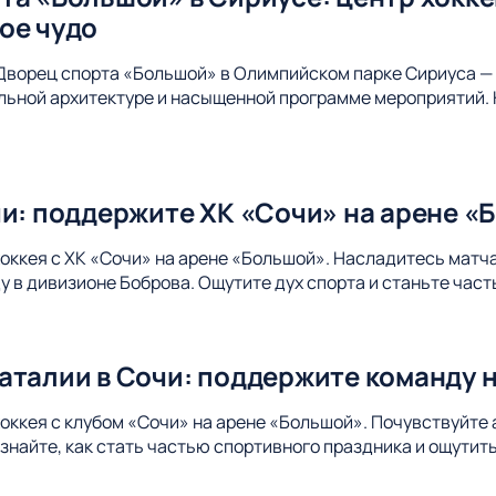
ое чудо
Дворец спорта «Большой» в Олимпийском парке Сириуса — 
альной архитектуре и насыщенной программе мероприятий. 
чи: поддержите ХК «Сочи» на арене «
хоккея с ХК «Сочи» на арене «Большой». Насладитесь матч
 в дивизионе Боброва. Ощутите дух спорта и станьте час
аталии в Сочи: поддержите команду 
хоккея с клубом «Сочи» на арене «Большой». Почувствуйте
Узнайте, как стать частью спортивного праздника и ощути