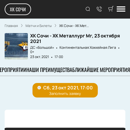
ХК СОЧИ
Главная
Матчи и Билеты
ХК Сочи - ХК Мет...
ХК Сочи - ХК Металлург Мг, 23 октября
2021
ДС «Большой»
Континентальная Хоккейная Лига
0+
23 окт. 2021
17:00
МЕРОПРИЯТИИ
НАШИ ПРЕИМУЩЕСТВА
БЛИЖАЙШИЕ МЕРОПРИЯТИЯ