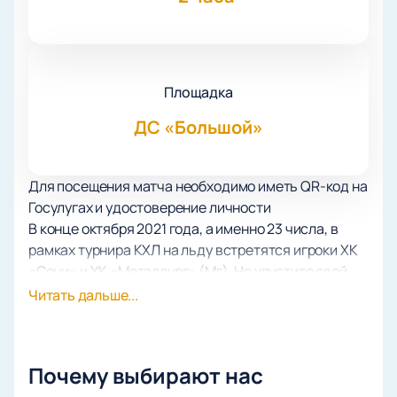
Площадка
ДС «Большой»
Для посещения матча необходимо иметь QR-код на
Госулугах и удостоверение личности
В конце октября 2021 года, а именно 23 числа, в
рамках турнира КХЛ на льду встретятся игроки ХК
«Сочи» и ХК «Металлург» (Мг). Не упустите свой
шанс стать свидетелем самой яркой игры сезона –
Читать дальше...
купите билеты на матч Сочи – Металлург онлайн на
сайте и вам не нужно будет стоять в длинных
очередях в ожидании заветного билета.
Почему выбирают нас
Хоккеисты из Южной столицы России – игроки