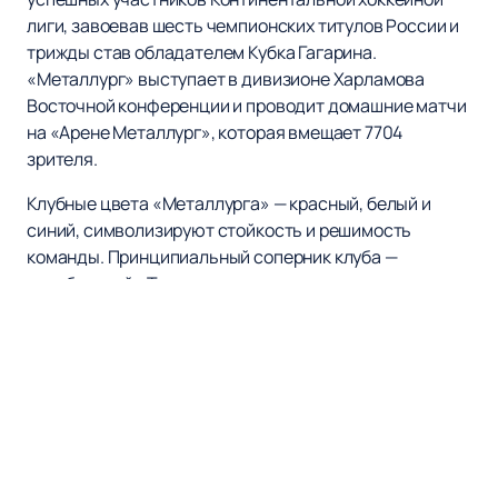
лиги, завоевав шесть чемпионских титулов России и
трижды став обладателем Кубка Гагарина.
«Металлург» выступает в дивизионе Харламова
Восточной конференции и проводит домашние матчи
на «Арене Металлург», которая вмещает 7704
зрителя.
Клубные цвета «Металлурга» — красный, белый и
синий, символизируют стойкость и решимость
команды. Принципиальный соперник клуба —
челябинский «Трактор», с которым они регулярно
встречаются в напряженных матчах «уральского
дерби». В истории клуба также отмечены острые
соперничества с такими командами, как «Динамо»,
«Авангард» и «Салават Юлаев».
На нашем сайте вы можете легко и быстро
купить
билеты
на матчи ХК «Металлург», а также
ознакомиться с расписанием игр и афишей