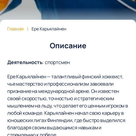
Главная
Ере Карьялайнен
Описание
Деятельность
:
спортсмен
Ере Карьялайнен — талантливый финский хоккеист,
чье мастерство и профессионализм завоевали
признание на международной арене. Он известен
своей скоростью, точностью и стратегическим
мышлением на льду, что делает его ценным игроком в
любой команде. Карьялайнен начал свою карьеру в
юношеских лигах Финляндии, где быстро выделился
благодаря своим выдающимся навыкам и
стремлению к победе.