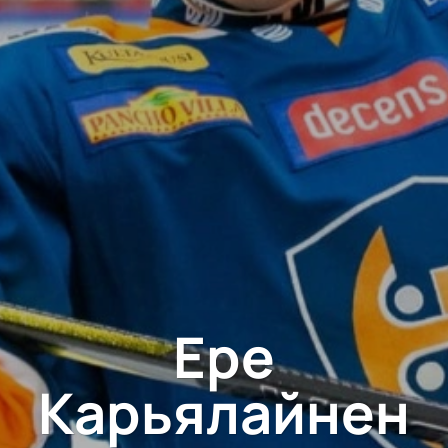
Ере
Карьялайнен