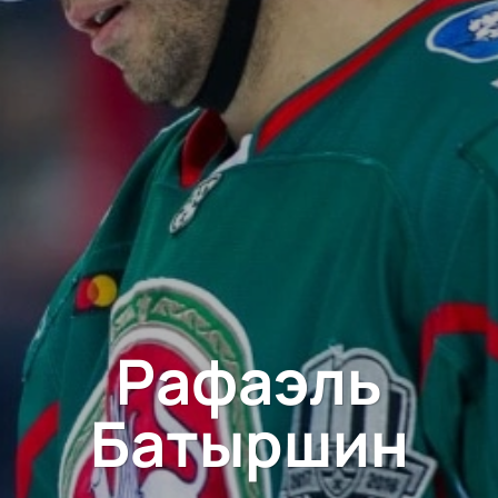
Рафаэль
Батыршин