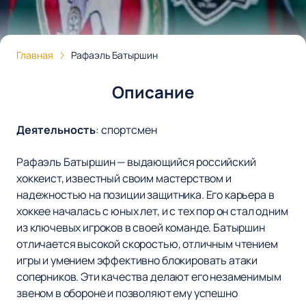
Главная
Рафаэль Батыршин
Описание
Деятельность
:
спортсмен
Рафаэль Батыршин — выдающийся российский
хоккеист, известный своим мастерством и
надежностью на позиции защитника. Его карьера в
хоккее началась с юных лет, и с тех пор он стал одним
из ключевых игроков в своей команде. Батыршин
отличается высокой скоростью, отличным чтением
игры и умением эффективно блокировать атаки
соперников. Эти качества делают его незаменимым
звеном в обороне и позволяют ему успешно