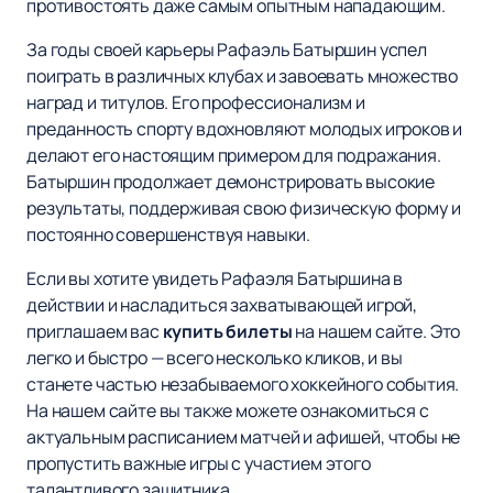
противостоять даже самым опытным нападающим.
За годы своей карьеры Рафаэль Батыршин успел
поиграть в различных клубах и завоевать множество
наград и титулов. Его профессионализм и
преданность спорту вдохновляют молодых игроков и
делают его настоящим примером для подражания.
Батыршин продолжает демонстрировать высокие
результаты, поддерживая свою физическую форму и
постоянно совершенствуя навыки.
Если вы хотите увидеть Рафаэля Батыршина в
действии и насладиться захватывающей игрой,
приглашаем вас
купить билеты
на нашем сайте. Это
легко и быстро — всего несколько кликов, и вы
станете частью незабываемого хоккейного события.
На нашем сайте вы также можете ознакомиться с
актуальным расписанием матчей и афишей, чтобы не
пропустить важные игры с участием этого
талантливого защитника.