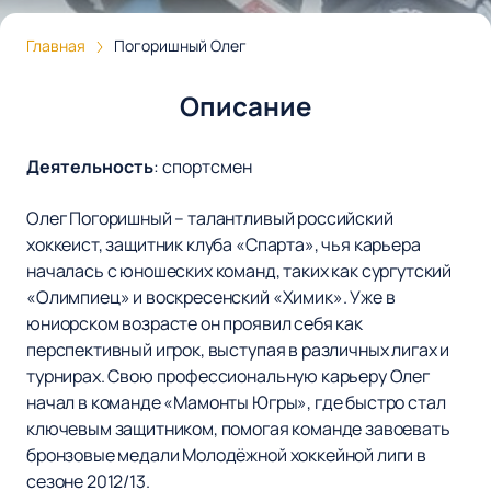
Главная
Погоришный Олег
Описание
Деятельность
:
спортсмен
Олег Погоришный – талантливый российский
хоккеист, защитник клуба «Спарта», чья карьера
началась с юношеских команд, таких как сургутский
«Олимпиец» и воскресенский «Химик». Уже в
юниорском возрасте он проявил себя как
перспективный игрок, выступая в различных лигах и
турнирах. Свою профессиональную карьеру Олег
начал в команде «Мамонты Югры», где быстро стал
ключевым защитником, помогая команде завоевать
бронзовые медали Молодёжной хоккейной лиги в
сезоне 2012/13.