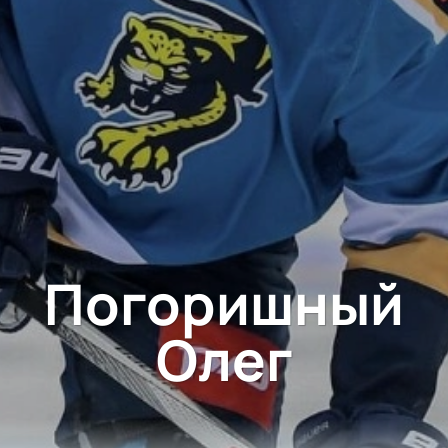
Погоришный
Олег