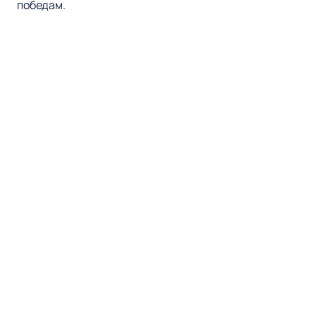
победам.
Наверх
ХК СОЧИ
Матчи и Билеты
Новости
ХК Сочи
Домашние матчи