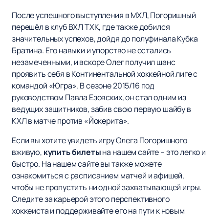
После успешного выступления в МХЛ, Погоришный
перешёл в клуб ВХЛ ТХК, где также добился
значительных успехов, дойдя до полуфинала Кубка
Братина. Его навыки и упорство не остались
незамеченными, и вскоре Олег получил шанс
проявить себя в Континентальной хоккейной лиге с
командой «Югра». В сезоне 2015/16 под
руководством Павла Езовских, он стал одним из
ведущих защитников, забив свою первую шайбу в
КХЛ в матче против «Йокерита».
Если вы хотите увидеть игру Олега Погоришного
вживую,
купить билеты
на нашем сайте – это легко и
быстро. На нашем сайте вы также можете
ознакомиться с расписанием матчей и афишей,
чтобы не пропустить ни одной захватывающей игры.
Следите за карьерой этого перспективного
хоккеиста и поддерживайте его на пути к новым