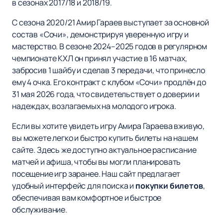
в сезонах 2017/18 и 2018/19.
С сезона 2020/21 Амир Гараев выступает за основной
состав «Сочи», демонстрируя уверенную игру и
мастерство. В сезоне 2024–2025 годов в регулярном
чемпионате КХЛ он принял участие в 16 матчах,
забросив 1 шайбу и сделав 3 передачи, что принесло
ему 4 очка. Его контракт с клубом «Сочи» продлён до
31 мая 2026 года, что свидетельствует о доверии и
надеждах, возлагаемых на молодого игрока.
Если вы хотите увидеть игру Амира Гараева вживую,
вы можете легко и быстро купить билеты на нашем
сайте. Здесь же доступно актуальное расписание
матчей и афиша, чтобы вы могли планировать
посещение игр заранее. Наш сайт предлагает
удобный интерфейс для поиска и
покупки билетов
,
обеспечивая вам комфортное и быстрое
обслуживание.