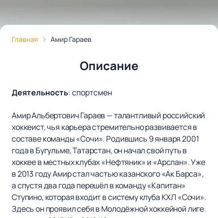
Главная
Амир Гараев
Описание
Деятельность
:
спортсмен
Амир Альбертович Гараев — талантливый российский
хоккеист, чья карьера стремительно развивается в
составе команды «Сочи». Родившись 9 января 2001
года в Бугульме, Татарстан, он начал свой путь в
хоккее в местных клубах «Нефтяник» и «Арслан». Уже
в 2013 году Амир стал частью казанского «Ак Барса»,
а спустя два года перешёл в команду «Капитан»
Ступино, которая входит в систему клуба КХЛ «Сочи».
Здесь он проявил себя в Молодёжной хоккейной лиге