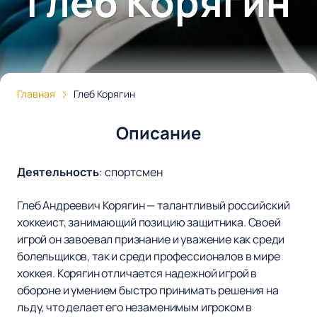
Глеб Корягин
Главная
Глеб Корягин
Описание
Деятельность
:
спортсмен
Глеб Андреевич Корягин — талантливый российский
хоккеист, занимающий позицию защитника. Своей
игрой он завоевал признание и уважение как среди
болельщиков, так и среди профессионалов в мире
хоккея. Корягин отличается надежной игрой в
обороне и умением быстро принимать решения на
льду, что делает его незаменимым игроком в