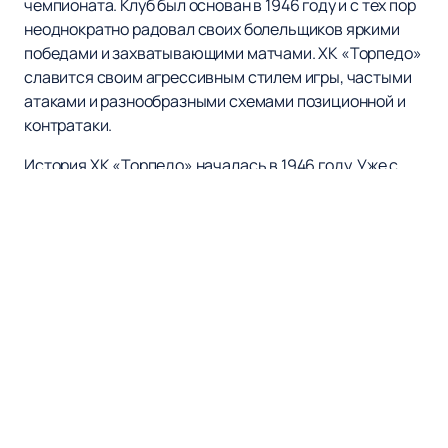
чемпионата. Клуб был основан в 1946 году и с тех пор
неоднократно радовал своих болельщиков яркими
победами и захватывающими матчами. ХК «Торпедо»
славится своим агрессивным стилем игры, частыми
атаками и разнообразными схемами позиционной и
контратаки.
История ХК «Торпедо» началась в 1946 году. Уже с
сезона 1947/48 команда начала выступать в
официальных хоккейных чемпионатах Советского
Союза. В 1952 году клуб впервые попал в высший
дивизион. Несмотря на временные неудачи и вылеты
из сильнейшей лиги, команда всегда возвращалась в
число лидеров. В 1961 году «Торпедо» завоевал
первую значимую награду – серебряные медали
чемпионата СССР. Этот успех стал историческим, так
как впервые комплект медалей достался не
московскому клубу. В тот год за команду играли такие
легенды, как Виктор Коноваленко, Игорь Шичков,