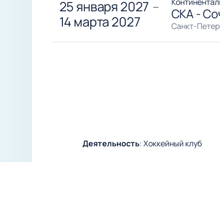
Континентал
25 января 2027
—
СКА - Со
14 марта 2027
Санкт-Петер
Деятельность
:
Хоккейный клуб
Хоккейный клуб СКА из Санкт-Петербу
Континентальной хоккейной лиге (КХ
в сезонах 2014/2015 и 2016/2017. Ко
радует своих поклонников.