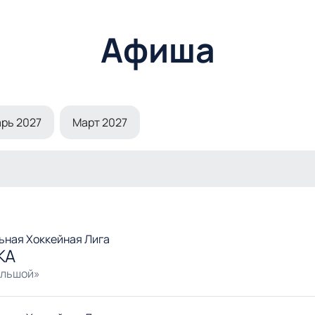
Афиша
рь 2027
Март 2027
ьная Хоккейная Лига
КА
ольшой»