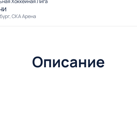
ьная Хоккейная Лига
чи
бург, СКА Арена
Описание
рга — это не просто команда, а настоящая легенда российск
Л), СКА завоевал сердца миллионов болельщиков и стал дв
манда, известная как «армейцы с Невы», демонстрирует высо