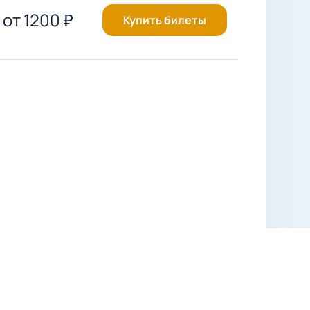
от
1200
₽
Купить билеты
ого хоккея. Выступая в
укратным обладателем Кубка Гагарина
чайший уровень игры и неизменно