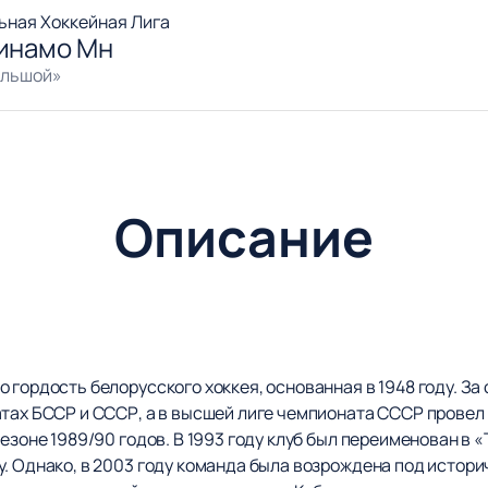
ьная Хоккейная Лига
Динамо Мн
ольшой»
Описание
о гордость белорусского хоккея, основанная в 1948 году. 
тах БССР и СССР, а в высшей лиге чемпионата СССР провел 
езоне 1989/90 годов. В 1993 году клуб был переименован в 
у. Однако, в 2003 году команда была возрождена под истор