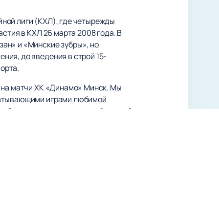
ной лиги (КХЛ), где четырежды
стия в КХЛ 26 марта 2008 года. В
ан» и «Минские зубры», но
ия, до введения в строй 15-
орта.
на матчи ХК «Динамо» Минск. Мы
хватывающими играми любимой
тобы не пропустить ни одной важной
ью захватывающих хоккейных