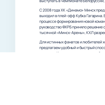
выступать в чемпионате Белоруссии, 
С 2008 года ХК «Динамо» Минск пред
выходил в плей-офф Кубка Гагарина. 
процессе формирования новой команд
руководство ФХРБ приняло решение с
тысячной «Минск-Арены», КХЛ разре
Для истинных фанатов и любителей х
предлагаем удобный и быстрый спос
команды. Кроме того, на нашем сайте
игры.
Присоединяйтесь к тысячам болельщ
событий. Ваше участие и поддержка —