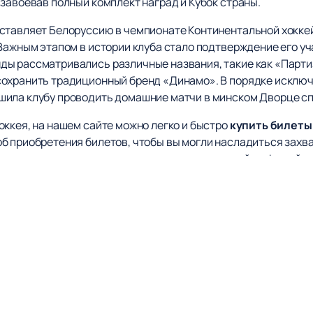
завоевав полный комплект наград и Кубок страны.
ставляет Белоруссию в чемпионате Континентальной хоккей
Важным этапом в истории клуба стало подтверждение его уча
ы рассматривались различные названия, такие как «Партиз
охранить традиционный бренд «Динамо». В порядке исключен
шила клубу проводить домашние матчи в минском Дворце сп
оккея, на нашем сайте можно легко и быстро
купить билеты
об приобретения билетов, чтобы вы могли насладиться за
 вы можете ознакомиться с расписанием матчей и афишей, ч
иков, поддерживающих ХК «Динамо» Минск, и будьте част
 это важная часть успеха команды!