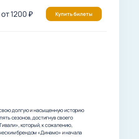
от
1200
₽
Купить билеты
За свою долгую и насыщенную историю
пять сезонов, достигнув своего
«Тивали», который, к сожалению,
ическим брендом «Динамо» и начала