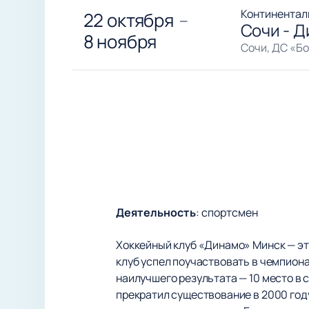
Континентал
22 октября
—
Сочи - 
8 ноября
Сочи, ДС «Б
Деятельность
:
спортсмен
Хоккейный клуб «Динамо» Минск — эт
клуб успел поучаствовать в чемпиона
наилучшего результата — 10 место в с
прекратил существование в 2000 год