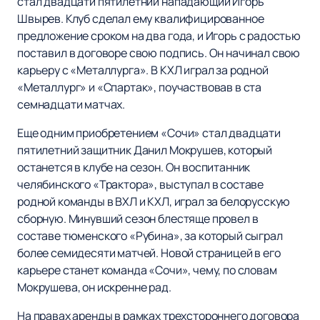
стал двадцати пятилетний нападающий Игорь
Швырев. Клуб сделал ему квалифицированное
предложение сроком на два года, и Игорь с радостью
поставил в договоре свою подпись. Он начинал свою
карьеру с «Металлурга». В КХЛ играл за родной
«Металлург» и «Спартак», поучаствовав в ста
семнадцати матчах.
Еще одним приобретением «Сочи» стал двадцати
пятилетний защитник Данил Мокрушев, который
останется в клубе на сезон. Он воспитанник
челябинского «Трактора», выступал в составе
родной команды в ВХЛ и КХЛ, играл за белорусскую
сборную. Минувший сезон блестяще провел в
составе тюменского «Рубина», за который сыграл
более семидесяти матчей. Новой страницей в его
карьере станет команда «Сочи», чему, по словам
Мокрушева, он искренне рад.
На правах аренды в рамках трехстороннего договора