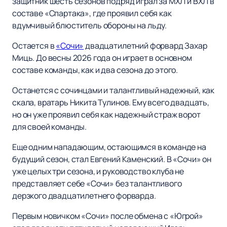
защитник шесть сезонов подряд играл за МХЛ и ВХЛ в
составе «Спартака», где проявил себя как
вдумчивый блюститель обороны на льду.
Остается в
«Сочи»
двадцатилетний форвард Захар
Миць. До весны 2026 года он играет в основном
составе команды, как и два сезона до этого.
Останется с сочинцами и талантливый надежный, как
скала, вратарь Никита Тулинов. Ему всего двадцать,
но он уже проявил себя как надежный страж ворот
для своей команды.
Еще одним нападающим, остающимся в команде на
будущий сезон, стал Евгений Каменский. В «Сочи» он
уже целых три сезона, и руководство клуба не
представляет себе «Сочи» без талантливого
дерзкого двадцатилетнего форварда.
Первым новичком «Сочи» после обмена с «Югрой»