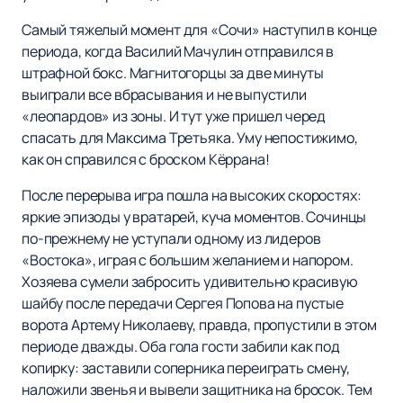
Самый тяжелый момент для «Сочи» наступил в конце
периода, когда Василий Мачулин отправился в
штрафной бокс. Магнитогорцы за две минуты
выиграли все вбрасывания и не выпустили
«леопардов» из зоны. И тут уже пришел черед
спасать для Максима Третьяка. Уму непостижимо,
как он справился с броском Кёррана!
После перерыва игра пошла на высоких скоростях:
яркие эпизоды у вратарей, куча моментов. Сочинцы
по-прежнему не уступали одному из лидеров
«Востока», играя с большим желанием и напором.
Хозяева сумели забросить удивительно красивую
шайбу после передачи Сергея Попова на пустые
ворота Артему Николаеву, правда, пропустили в этом
периоде дважды. Оба гола гости забили как под
копирку: заставили соперника переиграть смену,
наложили звенья и вывели защитника на бросок. Тем