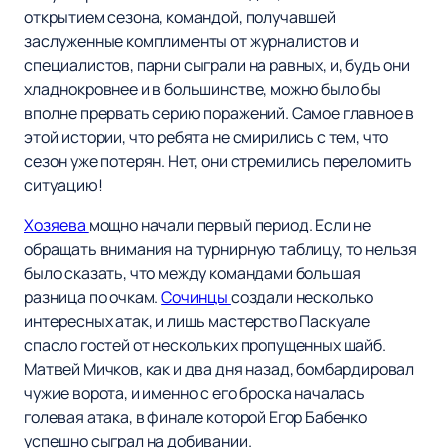
открытием сезона, командой, получавшей
заслуженные комплименты от журналистов и
специалистов, парни сыграли на равных, и, будь они
хладнокровнее и в большинстве, можно было бы
вполне прервать серию поражений. Самое главное в
этой истории, что ребята не смирились с тем, что
сезон уже потерян. Нет, они стремились переломить
ситуацию!
Хозяева
мощно начали первый период. Если не
обращать внимания на турнирную таблицу, то нельзя
было сказать, что между командами большая
разница по очкам.
Сочинцы
создали несколько
интересных атак, и лишь мастерство Паскуале
спасло гостей от нескольких пропущенных шайб.
Матвей Мичков, как и два дня назад, бомбардировал
чужие ворота, и именно с его броска началась
голевая атака, в финале которой Егор Бабенко
успешно сыграл на добивании.