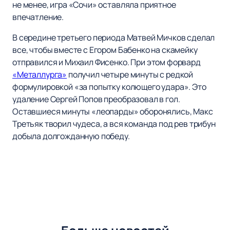
не менее, игра «Сочи» оставляла приятное
впечатление.
В середине третьего периода Матвей Мичков сделал
все, чтобы вместе с Егором Бабенко на скамейку
отправился и Михаил Фисенко. При этом форвард
«Металлурга»
получил четыре минуты с редкой
формулировкой «за попытку колющего удара». Это
удаление Сергей Попов преобразовал в гол.
Оставшиеся минуты «леопарды» оборонялись, Макс
Третьяк творил чудеса, а вся команда под рев трибун
добыла долгожданную победу.