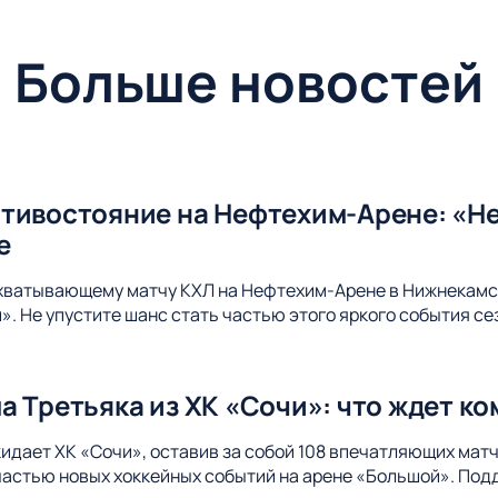
Больше новостей
тивостояние на Нефтехим-Арене: «Не
е
ахватывающему матчу КХЛ на Нефтехим-Арене в Нижнекамс
. Не упустите шанс стать частью этого яркого события се
а Третьяка из ХК «Сочи»: что ждет к
идает ХК «Сочи», оставив за собой 108 впечатляющих матч
 частью новых хоккейных событий на арене «Большой». Под