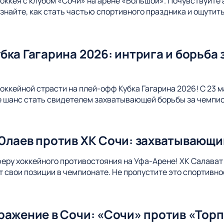
хоккея с клубом «Сочи» на арене «Большой». Почувствуйте
Узнайте, как стать частью спортивного праздника и ощути
ка Гагарина 2026: интрига и борьба 
оккейной страсти на плей-офф Кубка Гагарина 2026! С 23 м
е шанс стать свидетелем захватывающей борьбы за чемпи
Юлаев против ХК Сочи: захватывающи
еру хоккейного противостояния на Уфа-Арене! ХК Салават 
ит свои позиции в чемпионате. Не пропустите это спортивно
ражение в Сочи: «Сочи» против «Торп