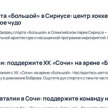
та «Большой» в Сириусе: центр хокк
ое чудо
Дворец спорта «Большой» в Олимпийском парке Сириуса — 
альной архитектуре и насыщенной программе мероприятий. 
чи: поддержите ХК «Сочи» на арене «
хоккея с ХК «Сочи» на арене «Большой». Насладитесь матч
 в дивизионе Боброва. Ощутите дух спорта и станьте час
аталии в Сочи: поддержите команду 