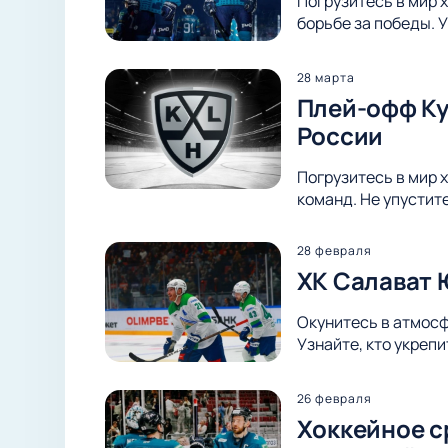
Погрузитесь в мир 
борьбе за победы. 
28 марта
Плей-офф Куб
России
Погрузитесь в мир х
команд. Не упустит
28 февраля
ХК Салават 
Окунитесь в атмосф
Узнайте, кто укреп
26 февраля
Хоккейное с