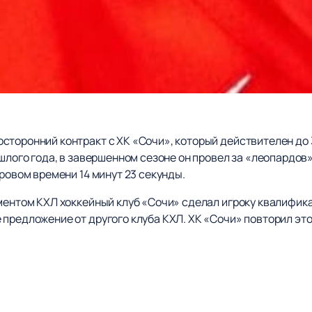
торонний контракт с ХК «Сочи», который действителен до 3
ошлого года, в завершенном сезоне он провел за «леопардов»
гровом времени 14 минут 23 секунды.
аментом КХЛ хоккейный клуб «Сочи» сделал игроку квалифик
предложение от другого клуба КХЛ. ХК «Сочи» повторил это