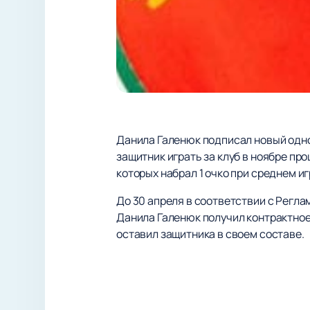
Данила Галенюк подписал новый однос
защитник играть за клуб в ноябре пр
которых набрал 1 очко при среднем и
До 30 апреля в соответствии с Регл
Данила Галенюк получил контрактное 
оставил защитника в своем составе.