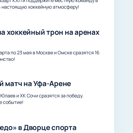
 азарт КХЛ и поддержите местную команду в
ть настоящую хоккейную атмосферу!
за хоккейный трон на аренах
арта по 23 мая в Москве и Омске сразятся 16
онство!
й матч на Уфа-Арене
Юлаев и ХК Сочи сразятся за победу.
е событие!
едо» в Дворце спорта