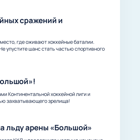
ейных сражений и
место, где оживают хоккейные баталии.
Не упустите шанс стать частью спортивного
Большой»!
ами Континентальной хоккейной лиги и
тью захватывающего зрелища!
на льду арены «Большой»