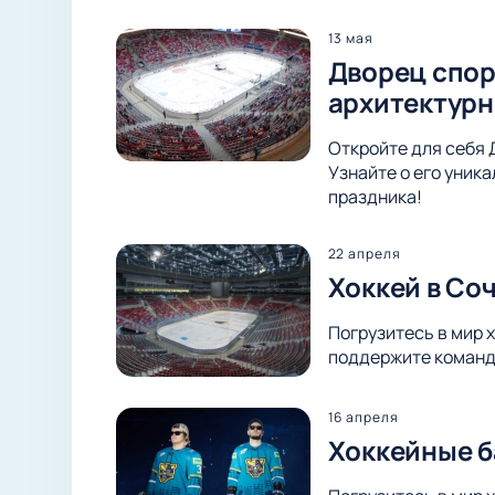
13 мая
Дворец спор
архитектурн
Откройте для себя 
Узнайте о его уник
праздника!
22 апреля
Хоккей в Со
Погрузитесь в мир 
поддержите команду
16 апреля
Хоккейные б