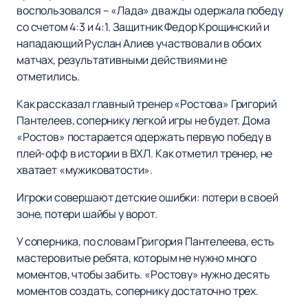
воспользовался – «Лада» дважды одержала победу
со счетом 4:3 и 4:1. Защитник Федор Крощинский и
нападающий Руслан Алиев участвовали в обоих
матчах, результативными действиями не
отметились.
Как рассказал главный тренер «Ростова» Григорий
Пантелеев, сопернику легкой игры не будет. Дома
«Ростов» постарается одержать первую победу в
плей-офф в истории в ВХЛ. Как отметил тренер, не
хватает «мужиковатости».
Игроки совершают детские ошибки: потери в своей
зоне, потери шайбы у ворот.
У соперника, по словам Григория Пантелеева, есть
мастеровитые ребята, которым не нужно много
моментов, чтобы забить. «Ростову» нужно десять
моментов создать, сопернику достаточно трех.