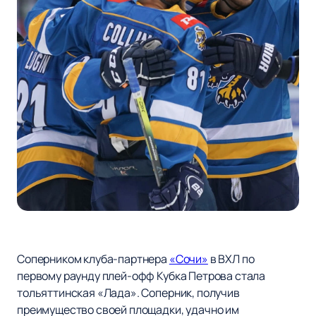
Соперником клуба-партнера
«Сочи»
в ВХЛ по
первому раунду плей-офф Кубка Петрова стала
тольяттинская «Лада». Соперник, получив
преимущество своей площадки, удачно им