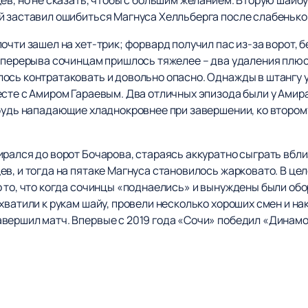
 заставил ошибиться Магнуса Хелльберга после слабенького
очти зашел на хет-трик; форвард получил пас из-за ворот, 
е перерыва сочинцам пришлось тяжелее – два удаления плюс
ось контратаковать и довольно опасно. Однажды в штангу у
есте с Амиром Гараевым. Два отличных эпизода были у Амир
 будь нападающие хладнокровнее при завершении, ко втором
рался до ворот Бочарова, стараясь аккуратно сыграть вбли
в, и тогда на пятаке Магнуса становилось жарковато. В цел
 то, что когда сочинцы «поднаелись» и вынуждены были обо
хватили к рукам шайу, провели несколько хороших смен и н
вершил матч. Впервые с 2019 года «Сочи» победил «Динамо