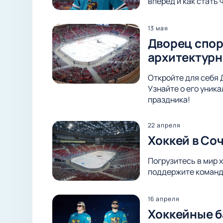
вперед и как стать
13 мая
Дворец спор
архитектурн
Откройте для себя 
Узнайте о его уник
праздника!
22 апреля
Хоккей в Со
Погрузитесь в мир 
поддержите команду
16 апреля
Хоккейные б