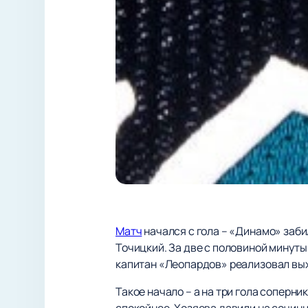
Матч
начался с гола – «Динамо» заби
Точицкий. За две с половиной минуты
капитан «Леопардов» реализовал выхо
Такое начало – а на три гола соперн
спокойнее. Хозяева давили на сочинц