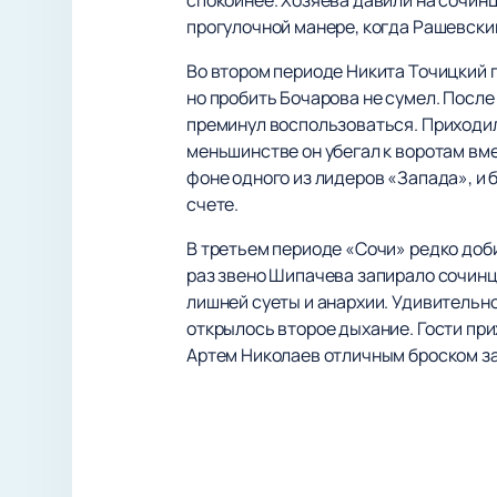
прогулочной манере, когда Рашевский
Во втором периоде Никита Точицкий п
но пробить Бочарова не сумел. Посл
преминул воспользоваться. Приходил
меньшинстве он убегал к воротам вм
фоне одного из лидеров «Запада», и
счете.
В третьем периоде «Сочи» редко доби
раз звено Шипачева запирало сочинце
лишней суеты и анархии. Удивительно
открылось второе дыхание. Гости при
Артем Николаев отличным броском за