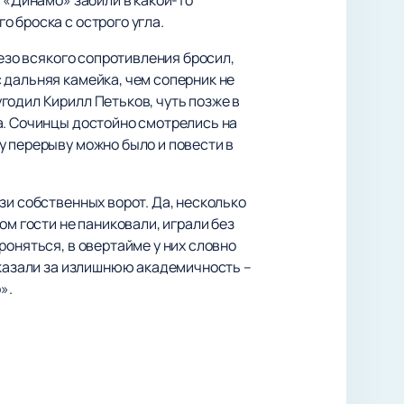
 броска с острого угла.
безо всякого сопротивления бросил,
 дальняя камейка, чем соперник не
годил Кирилл Петьков, чуть позже в
а. Сочинцы достойно смотрелись на
у перерыву можно было и повести в
зи собственных ворот. Да, несколько
ом гости не паниковали, играли без
роняться, в овертайме у них словно
аказали за излишнюю академичность –
».