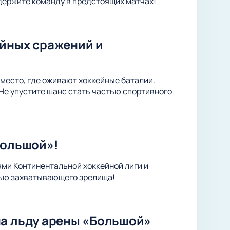
держите команду в предстоящих матчах!
ейных сражений и
место, где оживают хоккейные баталии.
Не упустите шанс стать частью спортивного
Большой»!
ами Континентальной хоккейной лиги и
тью захватывающего зрелища!
на льду арены «Большой»