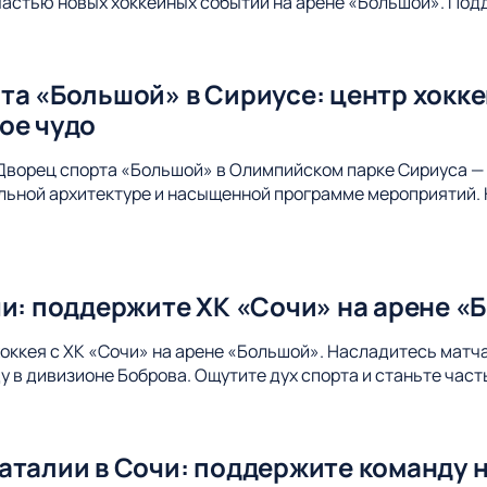
 частью новых хоккейных событий на арене «Большой». Под
та «Большой» в Сириусе: центр хокк
ое чудо
Дворец спорта «Большой» в Олимпийском парке Сириуса — 
альной архитектуре и насыщенной программе мероприятий. 
чи: поддержите ХК «Сочи» на арене «
хоккея с ХК «Сочи» на арене «Большой». Насладитесь матч
 в дивизионе Боброва. Ощутите дух спорта и станьте час
аталии в Сочи: поддержите команду 