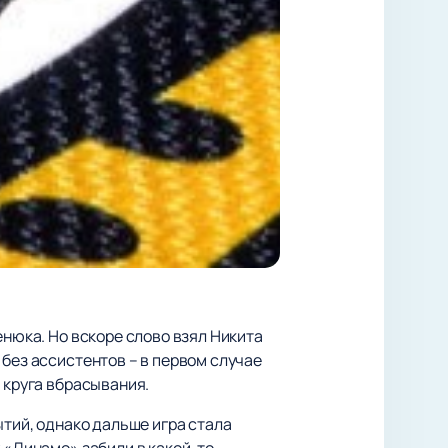
енюка. Но вскоре слово взял Никита
 без ассистентов – в первом случае
 круга вбрасывания.
ытий, однако дальше игра стала
у «Динамо» забили в какой-то