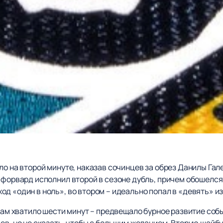
ло на второй минуте, наказав сочинцев за обрез Данилы Гал
 форвард исполнил второй в сезоне дубль, причем обошелся
д «один в ноль», во втором – идеально попал в «девять» из
икам хватило шести минут – предвещало бурное развитие соб
ев, но не сказать, чтобы с большим желанием. Вторую шайб