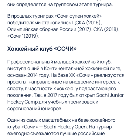
они определятся на групповом этапе турнира.
В прошлых турнирах «Сочи оупен хоккей»
победителями становились ЦСКА (2016),
Олимпийская сборная России (2017), СКА (2018),
«Сочи”(2019).
Хоккейный клуб «СОЧИ»
Профессиональный молодой хоккейный клуб,
выступающий в Континентальной хоккейной лиге,
основан 2014 году. На базе ХК «Сочи» реализуются
проекты, направленные на внедрение интереса к
спорту, в частности к хоккею, у подрастающего
поколения. Так, в 2017 году был открыт Sochi Junior
Hockey Camp для учебных тренировок и
соревнований юниоров.
Один из самых масштабных на базе хоккейного
клуба «Сочи» — Sochi Hockey Open. На турнир
ежегодно съезжаются лучшие российские