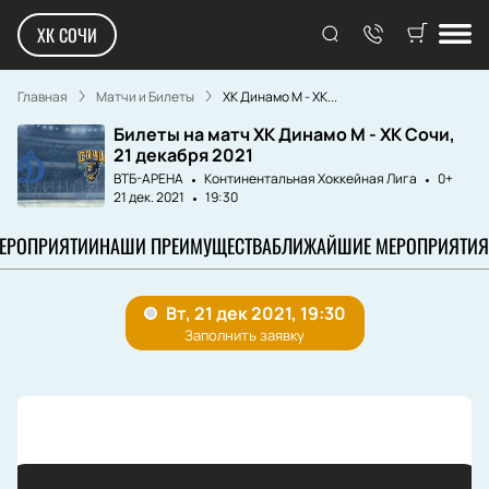
ХК СОЧИ
Главная
Матчи и Билеты
ХК Динамо М - ХК...
Билеты на матч ХК Динамо М - ХК Сочи,
21 декабря 2021
ВТБ-АРЕНА
Континентальная Хоккейная Лига
0+
21 дек. 2021
19:30
МЕРОПРИЯТИИ
НАШИ ПРЕИМУЩЕСТВА
БЛИЖАЙШИЕ МЕРОПРИЯТИЯ