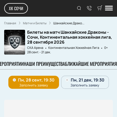
ХК СОЧИ
Главная
Матчи и Билеты
Шанхайские Драко...
Билеты на матч Шанхайские Драконы -
Сочи, Континентальная хоккейная лига,
28 сентября 2026
СКА Арена
Континентальная Хоккейная Лига
0+
28 сент.
-
21 дек.
МЕРОПРИЯТИИ
НАШИ ПРЕИМУЩЕСТВА
БЛИЖАЙШИЕ МЕРОПРИЯТИЯ