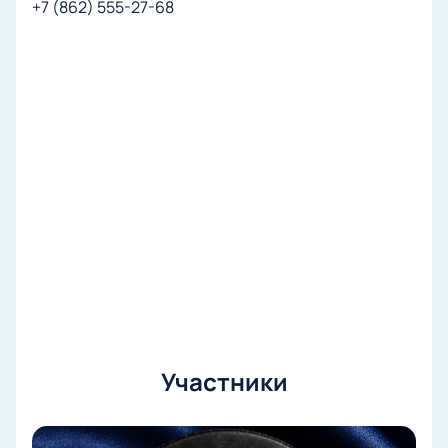
+7 (862) 555-27-68
Купить билеты на матч матч
«Шанхайские Драконы — Сочи».
Континентальная хоккейная лига
онлайн
На нашем сайте вы легко оформите билеты на матч
«Шанхайские Драконы — Сочи» онлайн. Мы
предоставляем большой выбор мест по разной
стоимости — от стандартных до ВИП-лож для
самых взыскательных гостей. Продолжительность
встречи позволяет полностью погрузиться в
атмосферу спорта без лишних хлопот с поиском
билетов в день события.
Простой выбор мест на схеме зала —
выберите лучшие позиции для просмотра
Участники
матча.
Быстрое оформление заказа прямо на сайте —
сэкономьте время и получите