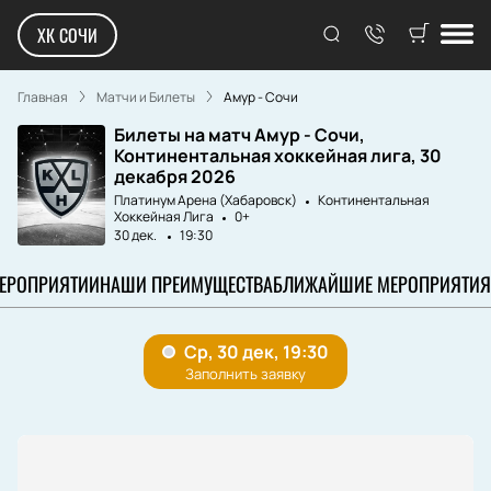
ХК СОЧИ
Главная
Матчи и Билеты
Амур - Сочи
Билеты на матч Амур - Сочи,
Континентальная хоккейная лига, 30
декабря 2026
Платинум Арена (Хабаровск)
Континентальная
Хоккейная Лига
0+
30 дек.
19:30
МЕРОПРИЯТИИ
НАШИ ПРЕИМУЩЕСТВА
БЛИЖАЙШИЕ МЕРОПРИЯТИЯ