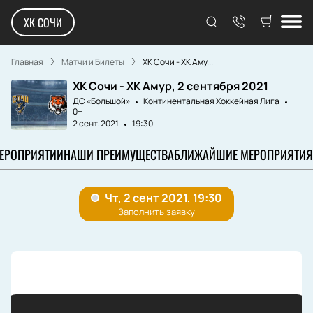
ХК СОЧИ
Главная
Матчи и Билеты
ХК Сочи - ХК Аму...
ХК Сочи - ХК Амур, 2 сентября 2021
ДС «Большой»
Континентальная Хоккейная Лига
0+
2 сент. 2021
19:30
МЕРОПРИЯТИИ
НАШИ ПРЕИМУЩЕСТВА
БЛИЖАЙШИЕ МЕРОПРИЯТИЯ