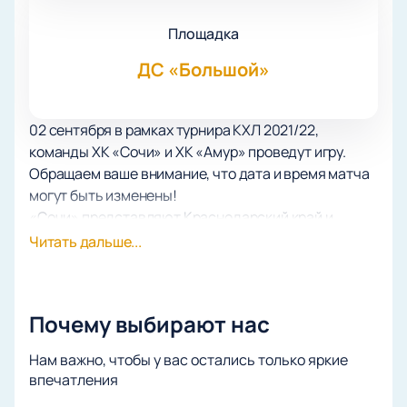
Площадка
ДС «Большой»
02 сентября в рамках турнира КХЛ 2021/22,
команды ХК «Сочи» и ХК «Амур» проведут игру.
Обращаем ваше внимание, что дата и время матча
могут быть изменены!
«Сочи» представляют Краснодарский край и
играют в Континентальной хоккейной лиге.
Читать дальше...
Команда ведёт свою историю с 2014 года. Начиная
с сезона 2014/15 сборная играет в дивизионе
Боброва. Дебют хоккеистов состоялся 9 августа
Почему выбирают нас
2014 года, тогда игроки соревновались с
«Кубанью», бывшей в ВХЛ ХК, заключившей с
Нам важно, чтобы у вас остались только яркие
«Сочи» ранее партнерский договор. Членом
впечатления
Континентальной хоккейной лиги ХК стал сентября